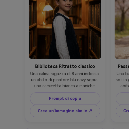
Biblioteca Ritratto classico
Passe
Una calma ragazza di 8 anni indossa 
Una ba
un abito di pinafore blu navy sopra 
sotto g
una camicetta bianca a maniche 
abit
lunghe, i capelli in una coda di 
manic
cavallo bassa con una semplice clip, 
car
Prompt di copia
in piedi tra gli scaffali alti della 
mazzo,
biblioteca, calde luci pratiche in 
che 
Crea un'immagine simile ↗
Cr
tungsteno, girato su 50mm f/1.8, 
diffus
cornice a metà corpo, sorriso 
A7IV
delicato, pori realistici della pelle, 
cor