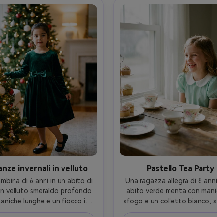
stico, bokeh morbido- -ar 4:5
documentario- -ar 4:5
nze invernali in velluto
Pastello Tea Party
bina di 6 anni in un abito di 
Una ragazza allegra di 8 anni 
in velluto smeraldo profondo 
abito verde menta con manic
aniche lunghe e un fiocco in 
sfogo e un colletto bianco, s
carpe Mary Jane nere, in piedi 
a un tavolo pastello da tè 