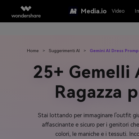
Media.io
Video
I
Home
>
Suggerimenti AI
>
Gemini AI Dress Prompt
25+ Gemelli
Ragazza p
Stai lottando per immaginare l'outfit gi
affascinante e sicuro per i genitori che
colori, le maniche e i tessuti. I