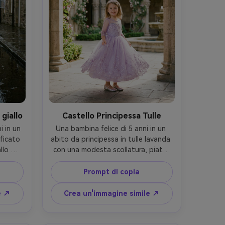
giallo
Castello Principessa Tulle
 in un 
Una bambina felice di 5 anni in un 
ficato 
abito da principessa in tulle lavanda 
lo 
con una modesta scollatura, piatti 
 un 
scintillanti, una piccola tiara, in piedi 
i di 
in un cortile di un castello fantastico 
Prompt di copia
uilla, 
che sembra ancora fotorealistico, 
to su 
morbida luce dell'alba, scattato su 
e ↗
Crea un'immagine simile ↗
ti del 
70mm f/2.8, ritratto intero corpo, 
iche e 
magica ma realistica graduazione dei 
stile 
colori, tessuto dettagliato 