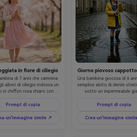
ggiata in fiore di ciliegio
Giorno piovoso cappotto 
mbina di 7 anni che cammina 
Una bambina giocosa di 6 anni
li alberi di ciliegio indossa un 
semplice abito di denim strati
o in chiffon rosa chiaro con 
sotto un impermeabile gial
he svolazzanti e un piccolo 
brillante, che tiene in mano
digan, che tiene un piccolo 
ombrello trasparente, rifless
Prompt di copia
Prompt di copia
 morbida brezza primaverile 
pozzanghe su una strada tranq
muove la gonna, luce diurna 
luce coperto di umore, scatta
ea un'immagine simile ↗
Crea un'immagine simil
a brillante, scattato su Sony 
35mm f/2.8, cornice di tre quar
 85mm f/1.4, ritratto intero 
corpo, gocce di pioggia realist
po, colore pastello, ultra-
texture bagnate, realismo in 