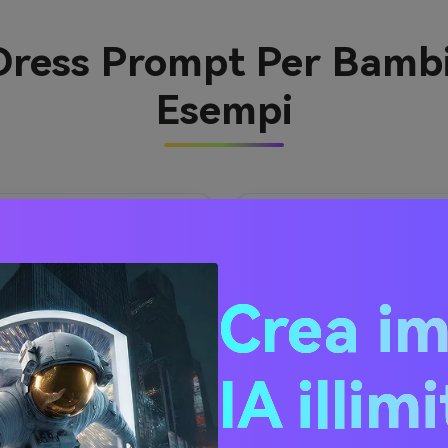
 Dress Prompt Per Bamb
Esempi
Crea i
IA illim