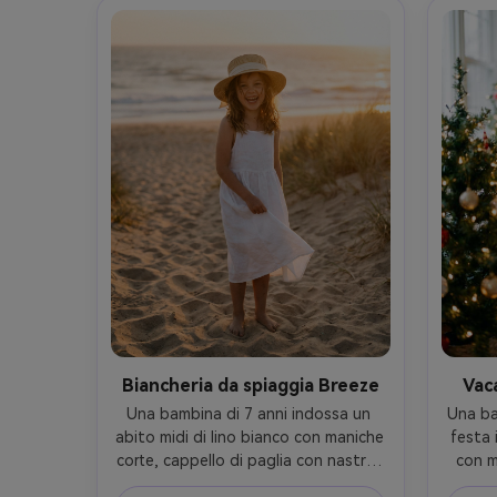
pieghe di tessuto fresco, umore 
reali
cinematografico ma sano- -ar 4:5
Biancheria da spiaggia Breeze
Vaca
Una bambina di 7 anni indossa un 
Una bam
abito midi di lino bianco con maniche 
festa 
corte, cappello di paglia con nastro, 
con m
a piedi nudi su una spiaggia 
vita, s