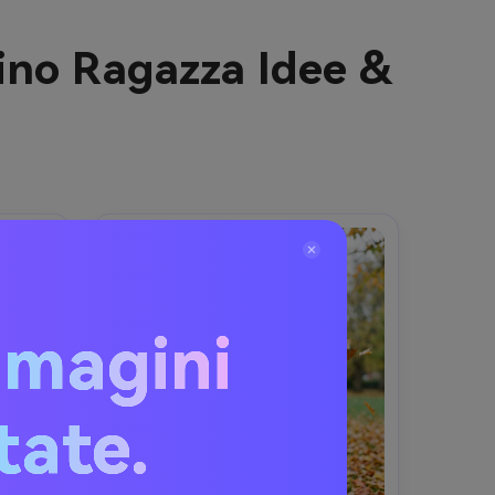
ino Ragazza Idee &
mmagini
itate.