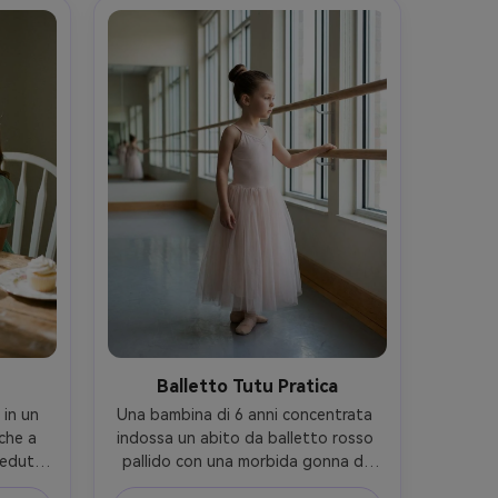
scintillante- -ar 4:5
Balletto Tutu Pratica
in un 
Una bambina di 6 anni concentrata 
he a 
indossa un abito da balletto rosso 
eduta 
pallido con una morbida gonna di 
con 
tulle, i capelli in un coccio ordinato, 