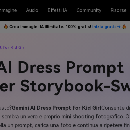
mmagine
Audio
Effetti IA
Community
Risorse
Crea immagini IA illimitate. 100% gratis!
Inizia gratis→
 for Kid Girl
 AI Dress Prompt
er Storybook-S
usto?
Gemini AI Dress Prompt for Kid Girl
Consente di
 sembra un vero e proprio mini shooting fotografico. Otti
ncolla un prompt, carica una foto e continua a ripetere f