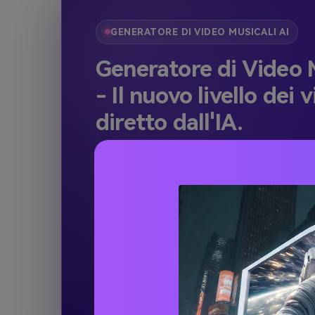
GENERATORE DI VIDEO MUSICALI AI
Generatore di Video M
- Il nuovo livello dei v
diretto dall'IA.
Ogni battito è perfettamente sincronizz
collega in modo fluido. Ogni personagg
Non è necessario caricare la musica: l'IA
idea in una colonna sonora originale e i
cinematografico.
🎵 Crea subito il tuo videoclip