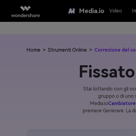
Media.io
Video
I
Home
>
Strumenti Online
>
Correzione del co
Fissato
Stai lottando con gli o
gruppo o di uno s
Media.io
Cambiatore 
premere Generare. La di