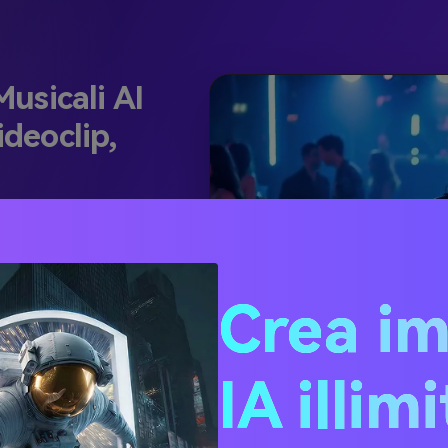
usicali AI
ideoclip,
ato. Ogni scena si
io rimane coerente.
 trasforma la tua
Crea i
n un videoclip
IA illim