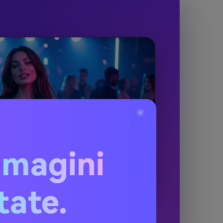
mmagini
itate.