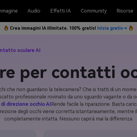
mmagine
Audio
Effetti IA
Community
Risorse
Crea immagini IA illimitate. 100% gratis!
Inizia gratis→
ntatto oculare AI
re per contatti oc
cchi che non guardano la telecamera? Che si tratti di un mome
catto professionale rovinato da uno sguardo vagante o da occhi
di direzione occhio AI
Rende facile la riparazione. Basta cari
rezione degli occhi viene corretta istantaneamente, mentre il
completamente intatta. Nessuno capirà mai la differenza.