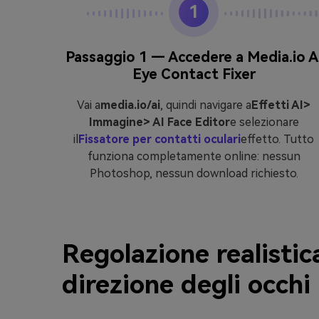
1
icare
Passaggio 1 — Accedere a Media.io A
Eye Contact Fixer
lligenza
occhi
Vai a
media.io/ai
, quindi navigare a
Effetti AI>
eprima
Immagine> AI Face Editor
e selezionare
ratis
,
il
Fissatore per contatti oculari
effetto. Tutto
ocial
funziona completamente online: nessun
Photoshop, nessun download richiesto.
Regolazione realistic
direzione degli occhi