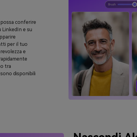
a possa conferire
u LinkedIn e su
apparire
tti per il tuo
orevolezza e
e rapidamente
io tra
A sono disponibili