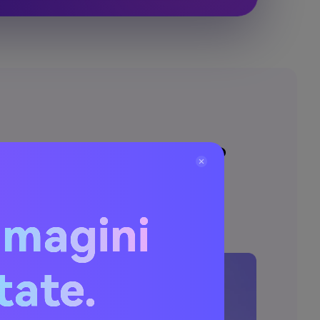
 Online con l'IA?
mmagini
itate.