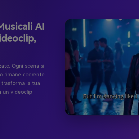
usicali AI
ideoclip,
ato. Ogni scena si
io rimane coerente.
 trasforma la tua
n un videoclip