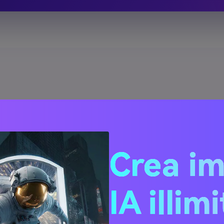
gli Occhiali alle Foto
Crea i
o browser,
IA illim
e e
Puoi caricare
WEBP.