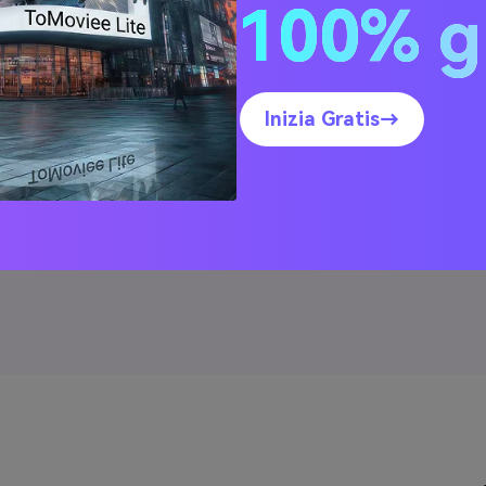
100% g
mento pennello
are, quindi
gli occhiali
orazione per
Inizia Gratis→
la tua foto.
giungere gli
ca e salva
così semplice!