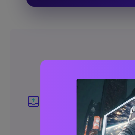
Come Aggiungere 
Fase 1. Carica la tua foto.
Apri l'
Editor del Viso IA
di Media.io sul tu
quindi tocca Carica Immagine per sfogliar
selezionare una foto dal tuo dispositivo. 
file in formato JPG, PNG, BMP, JPEG e 