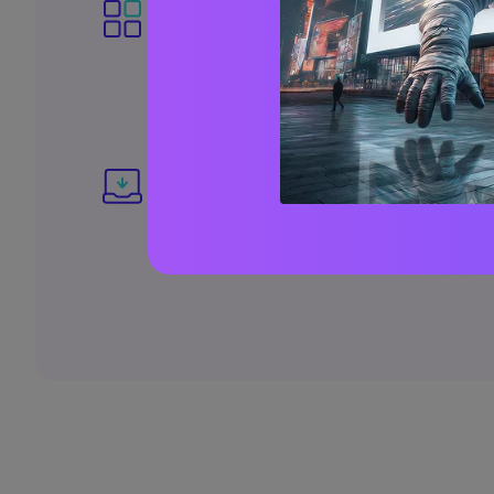
Fase 2. Genera gli occhiali virtuali.
Dopo aver caricato la foto, usa lo stru
per evidenziare l'area che desideri modific
inserisci un prompt testuale descrivendo 
che desideri. Infine, fai clic su Avvia Elab
applicare un fantastico effetto occhiali al
Fase 3. Scarica la foto con gli occhiali.
Una volta che Media.io ha terminato di ag
occhiali generati dall'IA sul tuo viso, scari
l'immagine sul tuo dispositivo. È davvero 