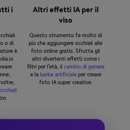
tti i
Altri effetti IA per il
viso
cchiali
Questo strumento fa molto di
o o di
più che aggiungere occhiali alle
atore è
foto online gratis. Sfrutta gli
dia.io
altri divertenti effetti come i
reare
filtri per l'età, il
cambio di genere
onne,
e la
barba artificiale
per creare
noltre,
foto IA super creative.
occhiali
tro