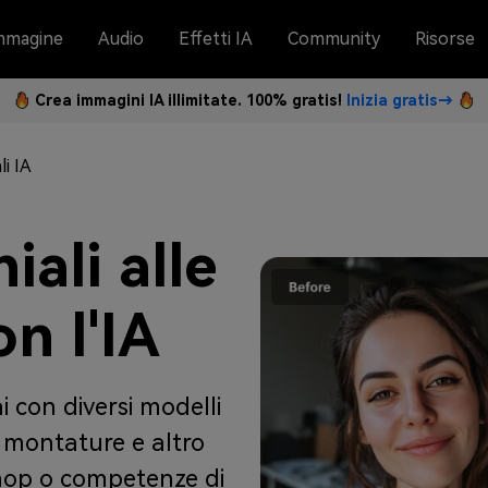
mmagine
Audio
Effetti IA
Community
Risorse
Crea immagini IA illimitate. 100% gratis!
Inizia gratis→
li IA
ali alle
n l'IA
i con diversi modelli
e, montature e altro
hop o competenze di