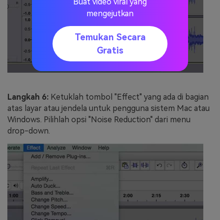
Buat video viral yang
mengejutkan
Temukan Secara
Gratis
Langkah 6:
Ketuklah tombol "Effect" yang ada di bagian
atas layar atau jendela untuk pengguna sistem Mac atau
Windows. Pilihlah opsi "Noise Reduction" dari menu
drop-down.