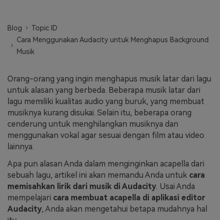
Masuk
FAQs
Hubungi Kami
Blog
Topic ID
Cara Menggunakan Audacity untuk Menghapus Background
Berkreasi dengan AI
Musik
Tips & Tutorial AI
Postingan Terbaru
Orang-orang yang ingin menghapus musik latar dari lagu
untuk alasan yang berbeda. Beberapa musik latar dari
Jelajahi Lebih Banyak >>
lagu memiliki kualitas audio yang buruk, yang membuat
musiknya kurang disukai. Selain itu, beberapa orang
cenderung untuk menghilangkan musiknya dan
menggunakan vokal agar sesuai dengan film atau video
lainnya.
Apa pun alasan Anda dalam menginginkan acapella dari
sebuah lagu, artikel ini akan memandu Anda untuk
cara
memisahkan lirik dari musik di Audacity
. Usai Anda
mempelajari
cara membuat acapella di aplikasi editor
Audacity
, Anda akan mengetahui betapa mudahnya hal