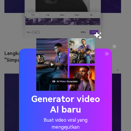
Langkah 3
: Pilih format hasil video, kemudian klik
"Simpan"
untuk mengunggah video.
Generator video
AI baru
Buat video viral yang
mengejutkan