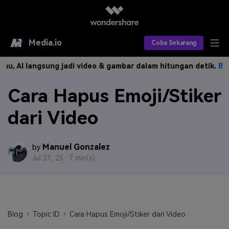
Media.io
Coba Sekarang
I langsung jadi video & gambar dalam hitungan detik.
Buat Sek
Alat AI
Cara Hapus Emoji/Stiker
Produk AI
AI Video
dari Video
Efek AI
AI Gambar
Asisten Video AI
AI Audio
Sumber Daya
Editor Video AI
Efek Video
Manuel Gonzalez
by
Jul 21, 25 ·
7 min(s)
Editor Gambar AI
Harga
Efek Foto
Model AI yang Didukung
Editor Audio AI
TOP
Veo3
Panduan Pengguna
Apa yang Baru
Find More Solutions >>
Blog
Topic ID
Cara Hapus Emoji/Stiker dari Video