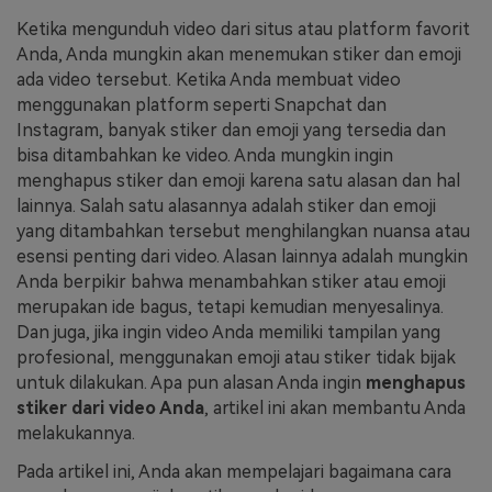
Ketika mengunduh video dari situs atau platform favorit
Masuk
FAQs
Hubungi Kami
Anda, Anda mungkin akan menemukan stiker dan emoji
ada video tersebut. Ketika Anda membuat video
Berkreasi dengan AI
menggunakan platform seperti Snapchat dan
Tips & Tutorial AI
Instagram, banyak stiker dan emoji yang tersedia dan
bisa ditambahkan ke video. Anda mungkin ingin
Postingan Terbaru
menghapus stiker dan emoji karena satu alasan dan hal
lainnya. Salah satu alasannya adalah stiker dan emoji
Jelajahi Lebih Banyak >>
yang ditambahkan tersebut menghilangkan nuansa atau
esensi penting dari video. Alasan lainnya adalah mungkin
Anda berpikir bahwa menambahkan stiker atau emoji
merupakan ide bagus, tetapi kemudian menyesalinya.
Dan juga, jika ingin video Anda memiliki tampilan yang
profesional, menggunakan emoji atau stiker tidak bijak
untuk dilakukan. Apa pun alasan Anda ingin
menghapus
stiker dari video Anda
, artikel ini akan membantu Anda
melakukannya.
Pada artikel ini, Anda akan mempelajari bagaimana cara