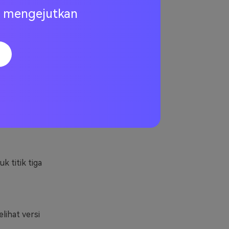
ng mengejutkan
da dengan
nnya. Setelah
k bisa memutar
o date. Anda
ah versi
an sudah
 Anda tidak
 ini:
k titik tiga
lihat versi