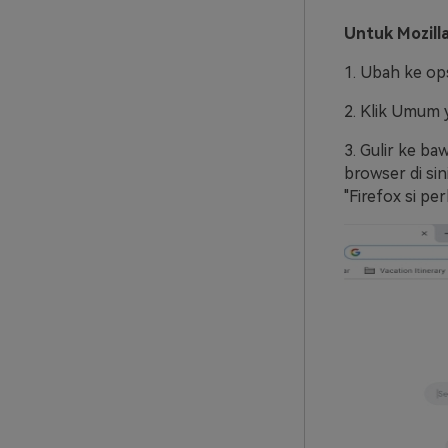
Untuk Mozilla
1. Ubah ke ops
2. Klik Umum y
3. Gulir ke b
browser di si
"Firefox si per