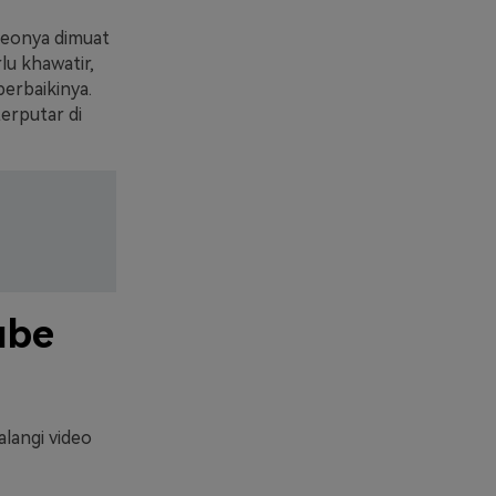
deonya dimuat
lu khawatir,
perbaikinya.
erputar di
ube
alangi video