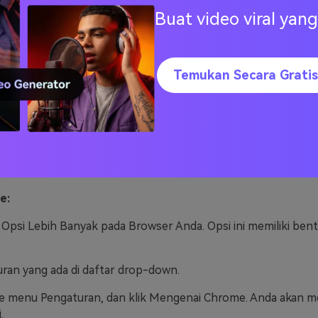
mbuat Perubahan di Browser Anda
Buat video viral ya
 akan membiarkan komputer Anda dan halaman YouTube An
idur. Dalam kasus ini, Anda hanya perlu menyegarkan halama
rkannya, Anda bisa memutar video YouTube.
Temukan Secara Gratis
 apabila Anda menggunakan browser versi lama, maka Anda tida
YouTube. Oleh karena itu, penting bagi Anda untuk tetap up t
eriksa versi browsernya terlebih dahulu. Setelah itu periksal
andingkan kedua versinya dan apabila versi yang Anda gunak
maka ikuti instruksi berikut ini untuk memperbaruinya. Apabila
riksa versi browser Anda, maka ikuti langkah-langkah berikut
e:
 Opsi Lebih Banyak pada Browser Anda. Opsi ini memiliki bentu
uran yang ada di daftar drop-down.
 ke menu Pengaturan, dan klik Mengenai Chrome. Anda akan me
.