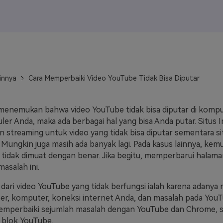
J
Vidu
Pixverse
Hailuo
Runway
Find More Soluti
innya
Cara Memperbaiki Video YouTube Tidak Bisa Diputar
menemukan bahwa video YouTube tidak bisa diputar di kompu
ler Anda, maka ada berbagai hal yang bisa Anda putar. Situs I
streaming untuk video yang tidak bisa diputar sementara s
. Mungkin juga masih ada banyak lagi. Pada kasus lainnya, ke
tidak dimuat dengan benar. Jika begitu, memperbarui halam
asalah ini.
 dari video YouTube yang tidak berfungsi ialah karena adanya
r, komputer, koneksi internet Anda, dan masalah pada YouT
 memperbaiki sejumlah masalah dengan YouTube dan Chrome, 
r blok YouTube.