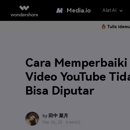
Media.io
Alat AI
Tulis idem
Asisten 
AI Vi
Panduan P
Hapus Water
Foto Jadi 
Gan
Cara Memperbaiki
Langkah 
Penerjemah V
Teks ke Vi
Gam
Langk
Video YouTube Tid
Penambah Vid
Ubah Video
Efe
Bisa Diputar
Hapus Latar 
Referensi 
Pem
Klip Otomatis
Filt
FAQ
Subtitle Otom
2K 
田中 菜月
by
Model AI yan
Pertanyaa
Mar 26, 25 ·
4 min(s)
Sering Di
Montase Vide
New