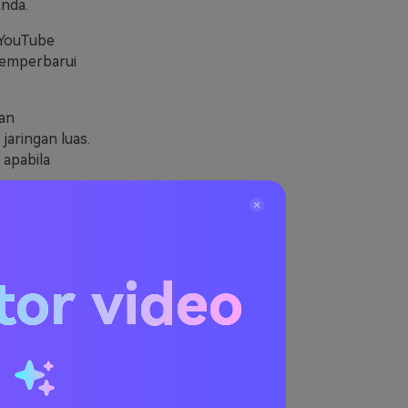
nda.
 YouTube
memperbarui
gan
ringan luas.
apabila
YouTube untuk
 membuka
asinya atau
tor video
u