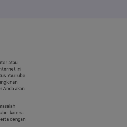
elajahi Lebih Banyak >>
ons >>
ter atau
nternet ini
itus YouTube
mungkinan
an Anda akan
 masalah
ube. karena
serta dengan