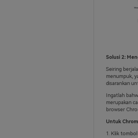
Solusi 2: Me
Seiring berja
menumpuk, yan
disarankan u
Ingatlah bahwa
merupakan ca
browser Chrom
Untuk Chrom
1. Klik tombol 