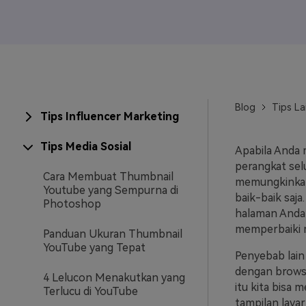
Veo3
Blog
Tips La
Tips Influencer Marketing
Tips Media Sosial
Apabila Anda 
perangkat selu
Cara Membuat Thumbnail
memungkinkan 
Youtube yang Sempurna di
baik-baik saja
Photoshop
halaman Anda 
memperbaiki m
Panduan Ukuran Thumbnail
YouTube yang Tepat
Penyebab lain
dengan browse
4 Lelucon Menakutkan yang
itu kita bisa
Terlucu di YouTube
tampilan laya