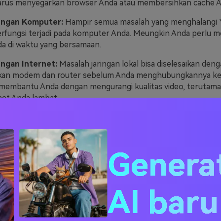
harus menyegarkan browser Anda atau membersihkan cache A
dengan Komputer:
Hampir semua masalah yang menghalangi
erfungsi terjadi pada komputer Anda. Meungkin Anda perlu 
a di waktu yang bersamaan.
engan Internet:
Masalah jaringan lokal bisa diselesaikan den
n modem dan router sebelum Anda menghubungkannya ke ja
membantu Anda dengan mengurangi kualitas video, terutama 
net Anda lambat.
luler YouTube:
Berbagai macam masalah yang menghalangi 
perangkat seluler bisa diselesaikan dengan menutupnya dan
asi YouTube, tetapi Anda juga harus membersihkan cache aplik
Genera
ng aplikasi tersebut.
n 2. Tiga Cara untuk
AI bar
rbaiki Masalah Ini