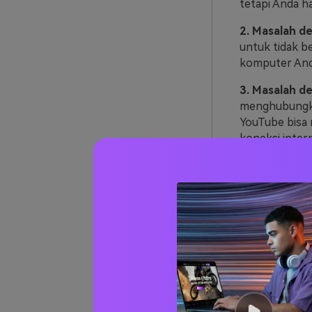
tetapi Anda 
2. Masalah 
untuk tidak b
komputer And
3. Masalah d
menghubungka
YouTube bisa 
koneksi inter
4. Masalah Se
berfungsi di 
kembali aplik
menginstal ula
Bagia
Mempe