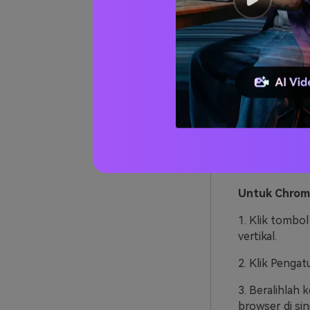
Solusi 1: Me
Mungkin Anda
mudahnya tert
Anda menyega
Di sisi lain,
video Anda di 
juga perlu mem
terbarunya. B
terlalu lama, 
tahu cara meme
Untuk Chrom
1. Klik tombol
vertikal.
2. Klik Pengat
3. Beralihlah
browser di sini