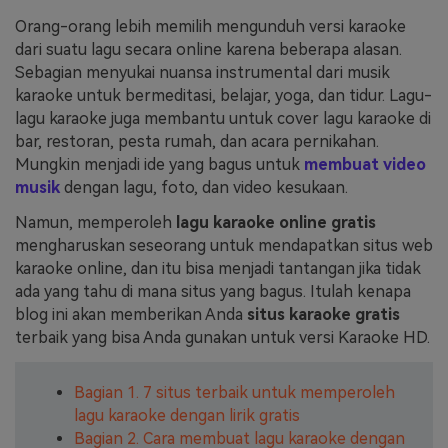
Orang-orang lebih memilih mengunduh versi karaoke
Masuk
FAQs
Hubungi Kami
dari suatu lagu secara online karena beberapa alasan.
Sebagian menyukai nuansa instrumental dari musik
Berkreasi dengan AI
karaoke untuk bermeditasi, belajar, yoga, dan tidur. Lagu-
Tips & Tutorial AI
lagu karaoke juga membantu untuk cover lagu karaoke di
bar, restoran, pesta rumah, dan acara pernikahan.
Postingan Terbaru
Mungkin menjadi ide yang bagus untuk
membuat video
musik
dengan lagu, foto, dan video kesukaan.
Jelajahi Lebih Banyak >>
Namun, memperoleh
lagu karaoke online gratis
mengharuskan seseorang untuk mendapatkan situs web
karaoke online, dan itu bisa menjadi tantangan jika tidak
ada yang tahu di mana situs yang bagus. Itulah kenapa
blog ini akan memberikan Anda
situs karaoke gratis
terbaik yang bisa Anda gunakan untuk versi Karaoke HD.
Bagian 1. 7 situs terbaik untuk memperoleh
lagu karaoke dengan lirik gratis
Bagian 2. Cara membuat lagu karaoke dengan