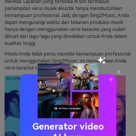
mereka. Layanan yang tersedia di sini termasuk
penampilan versi musik akustik tanpa membutuhkan
kemampuan profesional. Jadi, dengan Sing2Music, Anda
dapat mengurangi waktu dan tekanan produksi musik
hanya dengan menggunakan versi karaoke yang sudah
dibuat dari lagu-lagu yang disediakan untuk Anda dalam
kualitas tinggi.
Meski Anda tidak perlu memiliki kemampuan profesional
untuk menggunakan Sing2Music, ini memberikan Anda
versi karaoke terbaik dari lagu.
Generator video