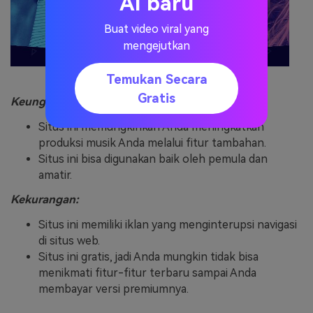
AI baru
Buat video viral yang
mengejutkan
Temukan Secara
Gratis
Keunggulan:
Situs ini memungkinkan Anda meningkatkan
produksi musik Anda melalui fitur tambahan.
Situs ini bisa digunakan baik oleh pemula dan
amatir.
Kekurangan:
Situs ini memiliki iklan yang menginterupsi navigasi
di situs web.
Situs ini gratis, jadi Anda mungkin tidak bisa
menikmati fitur-fitur terbaru sampai Anda
membayar versi premiumnya.