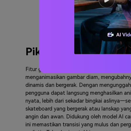
Pika Art AI Gambar 
Fitur gambar-ke-video dari Pika AI memun
menganimasikan gambar diam, mengubahnya
dinamis dan bergerak. Dengan mengunggah
pengguna dapat langsung menghasilkan ani
nyata, lebih dari sekadar bingkai aslinya—s
skateboard yang bergerak atau lanskap yan
angin dan awan. Didukung oleh model AI cang
ini memastikan transisi yang mulus dan per