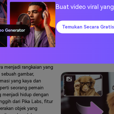
Buat video viral ya
Coba Pika AI S
Temukan Secara Gratis
ke Video
gkinkan pengguna
 menjadi rangkaian yang
 sebuah gambar,
masi yang kaya dan
eperti seorang pemain
g menjadi hidup dengan
gih dari Pika Labs, fitur
gerakan objek yang