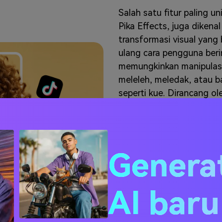
Salah satu fitur paling u
Pika Effects, juga diken
transformasi visual yang
ulang cara pengguna beri
memungkinkan manipulasi
meleleh, meledak, atau 
seperti kue. Dirancang o
yang menyenangkan dan i
hambatan teknis apa pun.
dalam adegan dan menera
memungkinkan pengguna 
Genera
dan menentang hukum fi
sosial yang unik maupun 
garde, Pikaffects membaw
AI bar
dalam proyek video And
pengguna dari generator v