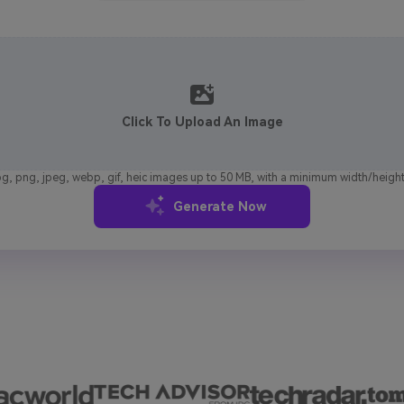
J
Vidu
Pixverse
Hailuo
Runway
Find More Soluti
Click To Upload An Image
g, png, jpeg, webp, gif, heic images up to 50 MB, with a minimum width/height
Generate Now