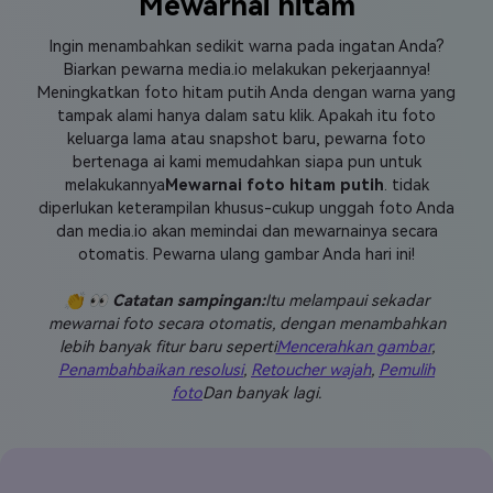
Mewarnai hitam
Ingin menambahkan sedikit warna pada ingatan Anda?
Biarkan pewarna media.io melakukan pekerjaannya!
Meningkatkan foto hitam putih Anda dengan warna yang
tampak alami hanya dalam satu klik. Apakah itu foto
keluarga lama atau snapshot baru, pewarna foto
bertenaga ai kami memudahkan siapa pun untuk
melakukannya
Mewarnai foto hitam putih
. tidak
diperlukan keterampilan khusus-cukup unggah foto Anda
dan media.io akan memindai dan mewarnainya secara
otomatis. Pewarna ulang gambar Anda hari ini!
👏 👀 Catatan sampingan:
Itu melampaui sekadar
mewarnai foto secara otomatis, dengan menambahkan
lebih banyak fitur baru seperti
Mencerahkan gambar
,
Penambahbaikan resolusi
,
Retoucher wajah
,
Pemulih
foto
Dan banyak lagi.