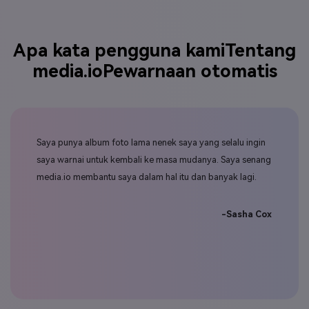
Apa kata pengguna kami
Tentang
media.io
Pewarnaan otomatis
i
Saya punya album foto lama nenek saya yang selalu ingin
Pew
saya warnai untuk kembali ke masa mudanya. Saya senang
den
a
media.io membantu saya dalam hal itu dan banyak lagi.
dal
ebih
men
-Sasha Cox
 Cox