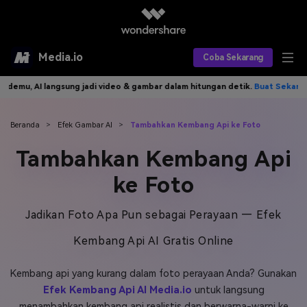
Media.io
Coba Sekarang
 AI langsung jadi video & gambar dalam hitungan detik.
Buat Sekarang>>
Alat AI
Produk AI
AI Video
Beranda
>
Efek Gambar AI
>
Tambahkan Kembang Api ke Foto
Tambahkan Kembang Api
Efek AI
AI Gambar
Asisten Video AI
ke Foto
AI Audio
Sumber Daya
Editor Video AI
Efek Video
Jadikan Foto Apa Pun sebagai Perayaan — Efek
Editor Gambar AI
Harga
Efek Foto
Model AI yang Didukung
Kembang Api AI Gratis Online
Editor Audio AI
TOP
Veo3
Panduan Pengguna
Apa yang Baru
Kembang api yang kurang dalam foto perayaan Anda? Gunakan
Find More Solutions >>
Efek Kembang Api AI Media.io
untuk langsung
menambahkan kembang api realistis dan berwarna-warni ke