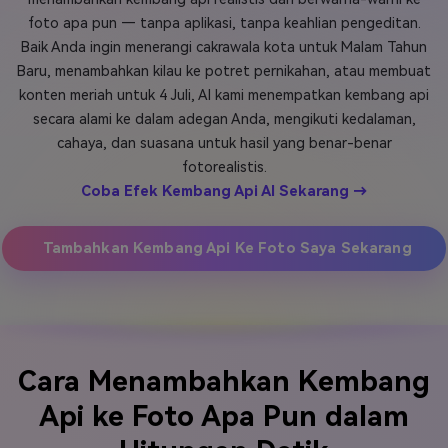
foto apa pun — tanpa aplikasi, tanpa keahlian pengeditan.
Masuk
FAQs
Hubungi Kami
Baik Anda ingin menerangi cakrawala kota untuk Malam Tahun
Baru, menambahkan kilau ke potret pernikahan, atau membuat
Berkreasi dengan AI
konten meriah untuk 4 Juli, AI kami menempatkan kembang api
Tips & Tutorial AI
secara alami ke dalam adegan Anda, mengikuti kedalaman,
cahaya, dan suasana untuk hasil yang benar-benar
Postingan Terbaru
fotorealistis.
Coba Efek Kembang Api AI Sekarang →
Jelajahi Lebih Banyak >>
Tambahkan Kembang Api Ke Foto Saya Sekarang
Cara Menambahkan Kembang
Api ke Foto Apa Pun dalam