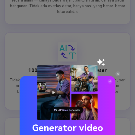
secara alami — cahaya pada wajah, pantulan di air, cahaya pada
bangunan. Tidak ada overlay datar, hanya hasil yang benar-benar
fotorealistis.
100% Online, Berjalan di Browser
Tidak perlu instal aplikasi. Tidak ada tanda air. Cukup unggah, beri
prompt, dan hasilkan — di ponsel atau desktop. AI Media.io
berjalan dengan aman di cloud untuk output kembang api
berkualitas tinggi dan instan tanpa perlu mendaftar.
Generator video