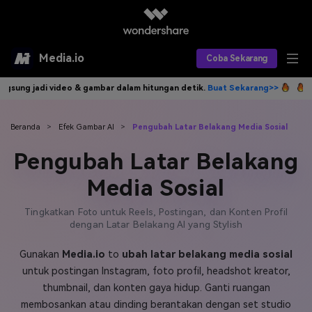
Media.io
Coba Sekarang
 & gambar dalam hitungan detik.
Buat Sekarang>>
Tulis idemu, AI lang
Alat AI
Produk AI
AI Video
Beranda
>
Efek Gambar AI
>
Pengubah Latar Belakang Media Sosial
Pengubah Latar Belakang
Efek AI
AI Gambar
Asisten Video AI
Media Sosial
AI Audio
Sumber Daya
Editor Video AI
Efek Video
Tingkatkan Foto untuk Reels, Postingan, dan Konten Profil
Editor Gambar AI
Harga
dengan Latar Belakang AI yang Stylish
Efek Foto
Model AI yang Didukung
Editor Audio AI
Gunakan
Media.io
to
ubah latar belakang media sosial
TOP
Veo3
Panduan Pengguna
Apa yang Baru
untuk postingan Instagram, foto profil, headshot kreator,
Find More Solutions >>
thumbnail, dan konten gaya hidup. Ganti ruangan
membosankan atau dinding berantakan dengan set studio