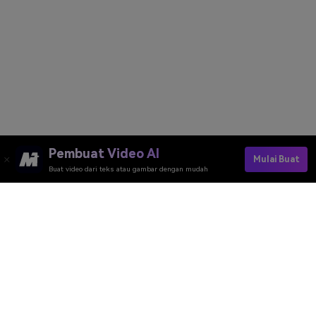
Pembuat Video AI
Mulai Buat
Buat video dari teks atau gambar dengan mudah
Ubah Latar Belakang Media Sosial Sekarang
Media.io Online Tools Quality Rating：
4.7 (162,357 Votes)