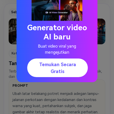
Sebelum
Sesudah
Generator video
AI baru
Buat video viral yang
mengejutkan
Kota
Tampilan Poster Jalanan Perkotaan
Temukan Secara
Gratis
Terbaik untuk visual kreator yang berani, promo musik,
dan thumbnail sosial bergaya dengan energi kota.
PROMPT
Ubah latar belakang potret menjadi adegan lampu-
jalanan perkotaan dengan kedalaman dan kontras
warna yang kuat, pertahankan subjek, dan jaga
gambar akhir tetap realistis dan menarik perhatian.