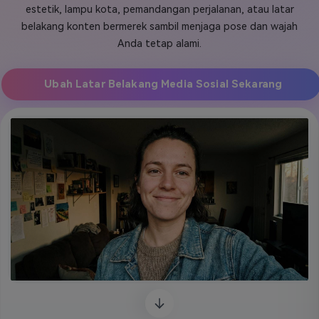
estetik, lampu kota, pemandangan perjalanan, atau latar
Masuk
belakang konten bermerek sambil menjaga pose dan wajah
FAQs
Hubungi Kami
Anda tetap alami.
Berkreasi dengan AI
Tips & Tutorial AI
Ubah Latar Belakang Media Sosial Sekarang
Postingan Terbaru
Jelajahi Lebih Banyak >>