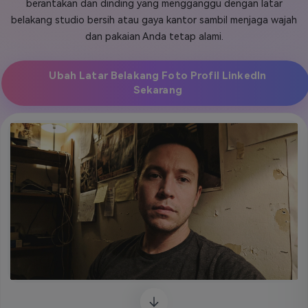
berantakan dan dinding yang mengganggu dengan latar
belakang studio bersih atau gaya kantor sambil menjaga wajah
Masuk
FAQs
Hubungi Kami
dan pakaian Anda tetap alami.
Berkreasi dengan AI
Ubah Latar Belakang Foto Profil LinkedIn
Tips & Tutorial AI
Sekarang
Postingan Terbaru
Jelajahi Lebih Banyak >>