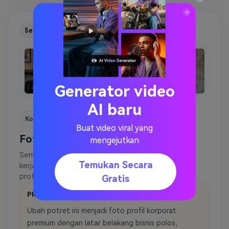
Sebelum
Sesudah
Generator video
AI baru
Korporat
Buat video viral yang
Foto Profil Korporat Formal
mengejutkan
Sempurna untuk eksekutif, konsultan, dan pencari
Temukan Secara
kerja yang memerlukan latar belakang gaya bisnis
profesional.
Gratis
PROMPT
Ubah potret ini menjadi foto profil korporat
premium dengan latar belakang bisnis polos,