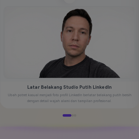
Latar Belakang Studio Putih LinkedIn
Ubah potret kasual menjadi foto profil LinkedIn berlatar belakang putih bersih
dengan detail wajah alami dan tampilan profesional.