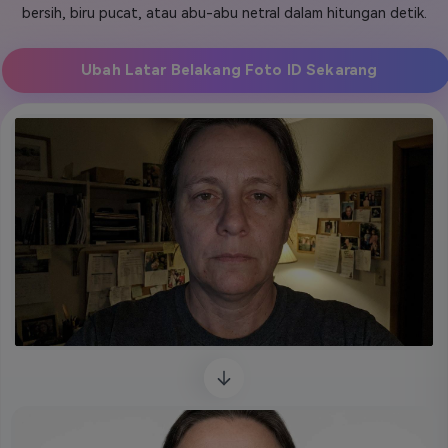
bersih, biru pucat, atau abu-abu netral dalam hitungan detik.
Masuk
FAQs
Hubungi Kami
Ubah Latar Belakang Foto ID Sekarang
Berkreasi dengan AI
Tips & Tutorial AI
Postingan Terbaru
Jelajahi Lebih Banyak >>