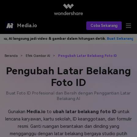
Media.io
Coba Sekarang
ngsung jadi video & gambar dalam hitungan detik.
Buat Sekarang>>
Tul
Alat AI
Produk AI
AI Video
Beranda
>
Efek Gambar AI
>
Pengubah Latar Belakang Foto ID
Pengubah Latar Belakang
Efek AI
AI Gambar
Asisten Video AI
Foto ID
AI Audio
Sumber Daya
Editor Video AI
Efek Video
Buat Foto ID Profesional dan Bersih dengan Penggantian Latar
Editor Gambar AI
Harga
Belakang AI
Efek Foto
Model AI yang Didukung
Editor Audio AI
Gunakan
Media.io
to
ubah latar belakang foto ID
untuk
TOP
Veo3
Panduan Pengguna
Apa yang Baru
lencana karyawan, kartu sekolah, ID keanggotaan, dan formulir
Find More Solutions >>
resmi. Ganti ruangan berantakan dan dinding yang
mengganggu dengan latar belakang bergaya studio putih