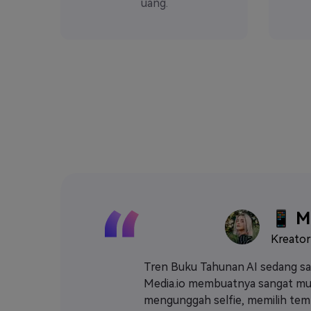
uang.
📱 M
Kreator
lulusan
Tren Buku Tahunan AI sedang san
Media.io membuatnya sangat mu
mudah
mengunggah selfie, memilih temp