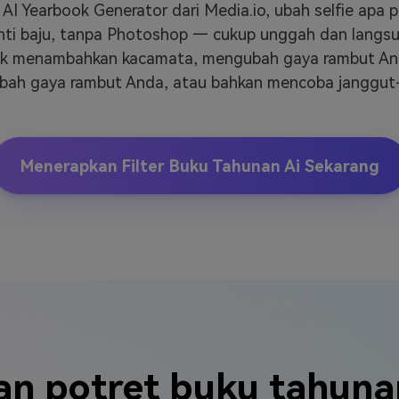
 AI Yearbook Generator dari Media.io, ubah selfie apa
ti baju, tanpa Photoshop — cukup unggah dan langsun
k menambahkan kacamata, mengubah gaya rambut And
h gaya rambut Anda, atau bahkan mencoba janggut-
Menerapkan Filter Buku Tahunan Ai Sekarang
an potret buku tahuna