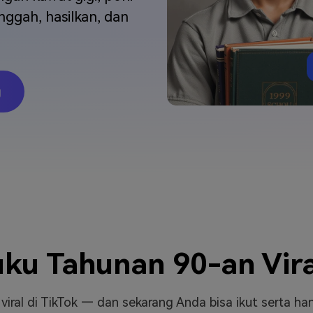
J
Vidu
Pixverse
Hailuo
Runway
gah, hasilkan, dan
Find More Soluti
g
ku Tahunan 90-an Vir
ral di TikTok — dan sekarang Anda bisa ikut serta ha