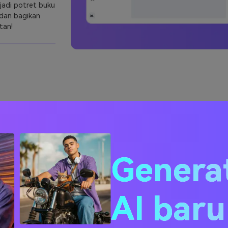
jadi potret buku
dan bagikan
tan!
atan foto buku tahunan
Genera
AI bar