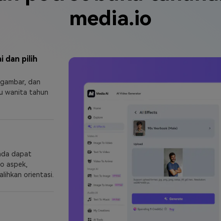
media.io
 dan pilih
i gambar, dan
au wanita tahun
nda dapat
o aspek,
ihkan orientasi.