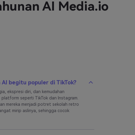
ahunan AI Media.io
aktu studio. Prosesnya cepat, fleksibel, dan
uk bercerita secara visual dengan sentuhan
AI begitu populer di TikTok?
a, ekspresi diri, dan kemudahan
platform seperti TikTok dan Instagram.
n mereka menjadi potret sekolah retro
ngat mirip aslinya, sehingga cocok