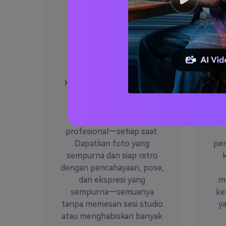
Filter buku
G
tahunan ai
Filter buku tahunan ai
Hid
berkualitas studio-tidak
d
diperlukan fotografer!
Kami telah melatih ai kami
Pi
pada ribuan potret buku
wan
tahunan nyata untuk
dari
memberikan hasil kelas
90-
profesional—setiap saat.
Dapatkan foto yang
pen
sempurna dan siap retro
dengan pencahayaan, pose,
dan ekspresi yang
m
sempurna—semuanya
ke
tanpa memesan sesi studio
ya
atau menghabiskan banyak