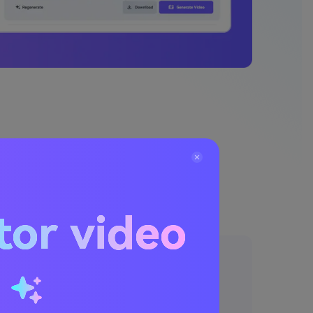
 ai terbaik
tor video
u