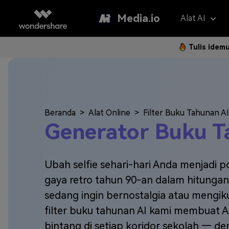
Media.io
Alat AI
Tulis idem
Asisten 
AI Vi
Panduan P
Hapus Water
Foto Jadi 
Gan
Langkah 
Penerjemah V
Teks ke Vi
Gam
Beranda
>
Alat Online
>
Filter Buku Tahunan AI
Langk
Generator Buku T
Penambah Vid
Ubah Video
Efe
Hapus Latar 
Referensi 
Pem
Ubah selfie sehari-hari Anda menjadi 
gaya retro tahun 90-an dalam hitungan
Klip Otomatis
Filt
FAQ
sedang ingin bernostalgia atau mengikut
Subtitle Otom
2K 
Model AI yan
filter buku tahunan AI kami membuat 
Pertanyaa
Sering Di
Montase Vide
bintang di setiap koridor sekolah — de
New