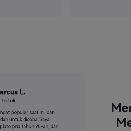
arcus L.
 TikTok
Me
gat populer saat ini, dan
Kami menggun
Me
dah untuk dicoba. Saya
untuk kampan
late pria tahun 90-an, dan
Potret yang d