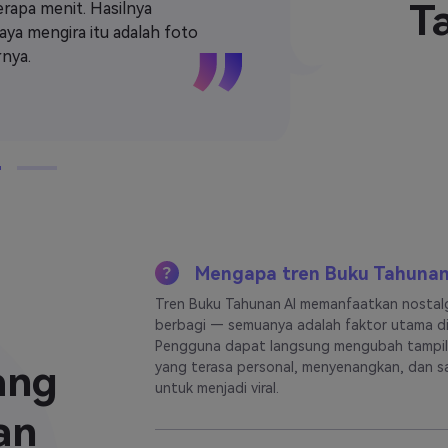
T
rapa menit. Hasilnya
tanpa perlu w
saya mengira itu adalah foto
sempurna unt
nya.
nostalgia.
Mengapa tren Buku Tahunan 
Tren Buku Tahunan AI memanfaatkan nostalgi
berbagi — semuanya adalah faktor utama di 
Pengguna dapat langsung mengubah tampila
ang
yang terasa personal, menyenangkan, dan sa
untuk menjadi viral.
an