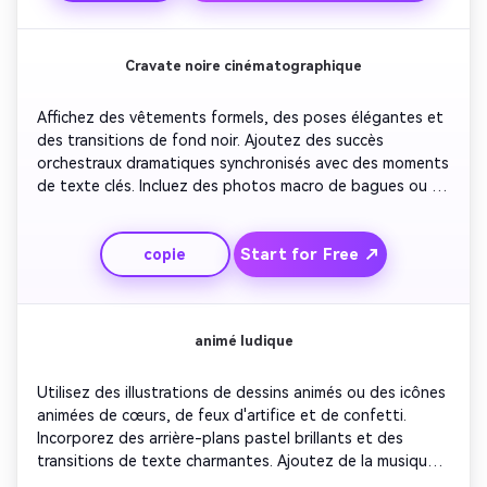
mariages de destination.
Cravate noire cinématographique
Affichez des vêtements formels, des poses élégantes et 
des transitions de fond noir. Ajoutez des succès 
orchestraux dramatiques synchronisés avec des moments 
de texte clés. Incluez des photos macro de bagues ou de 
flûtes de champagne qui claquent. Terminez avec des 
titres balayants qui annoncent la date en grandeur tout 
Start for Free ↗
copie
en conservant un ton raffiné de bande-annonce de film.
animé ludique
Utilisez des illustrations de dessins animés ou des icônes 
animées de cœurs, de feux d'artifice et de confetti. 
Incorporez des arrière-plans pastel brillants et des 
transitions de texte charmantes. Ajoutez de la musique 
joyeuse et rythmique. Changez de scène rapidement 