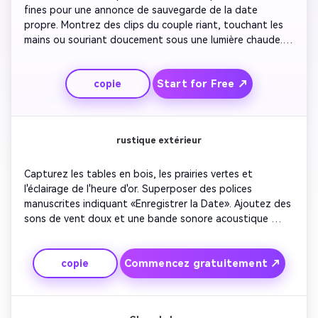
fines pour une annonce de sauvegarde de la date 
propre. Montrez des clips du couple riant, touchant les 
mains ou souriant doucement sous une lumière chaude. 
Laissez la musique être ambiante et aérée. Ajoutez des 
superpositions de texte avec des transitions simples. 
Start for Free ↗
copie
Concentrez-vous sur le minimalisme émotionnel et le 
rythme élégant pour transmettre la sincérité et 
l'intemporalité.
rustique extérieur
Capturez les tables en bois, les prairies vertes et 
l'éclairage de l'heure d'or. Superposer des polices 
manuscrites indiquant «Enregistrer la Date». Ajoutez des 
sons de vent doux et une bande sonore acoustique 
confortable. Montrez des photos réelles ou générées par 
l'IA de la campagne. Gardez les transitions douces, en 
Commencez gratuitement ↗
copie
adoptant des tons naturels pour correspondre à une 
esthétique de mariage rustique.