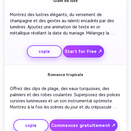
Glam de luxe
Montrez des lustres élégants, du versement de 
champagne et des gestes au ralenti encadrés par des 
lumières. Ajoutez une animation de texte en or 
métallique révélant la date du mariage. Mélangez la 
musique d'orchestre ou de piano. Utilisez des zooms 
doux et lents pour accentuer les détails et l'opulence. 
Start for Free ↗
copie
Parfait pour les invitations de mariage de luxe qui 
exigent sophistication.
Romance tropicale
Offrez des clips de plage, des eaux turquoises, des 
palmiers et des robes coulantes. Superposez des polices 
cursives lumineuses et un son instrumental optimiste. 
Montrez à la fois les scènes du jour et du crépuscule 
pour un flux rêveur. Mélangez des transitions comme des 
gouttelettes d'eau ou un éclairage de lentille. Créez une 
Commencez gratuitement ↗
copie
ambiance joyeuse et rafraîchissante idéale pour les 