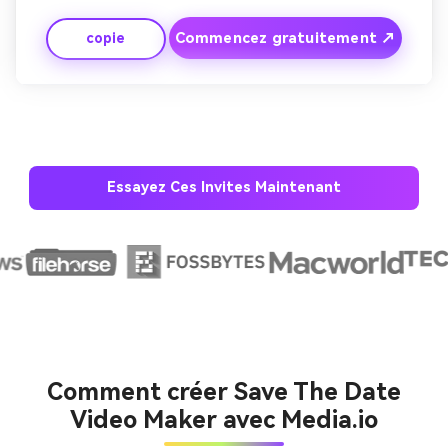
pour garder l'énergie élevée. Parfait pour les couples qui 
Commencez gratuitement ↗
copie
veulent un style énergique et jeune save the date.
Essayez Ces Invites Maintenant
Créez des images IA
à l’infini. 100 %
gratuit!
Créer Gratuitement
→
Comment créer Save The Date
Video Maker avec Media.io