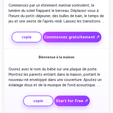
Commencez par un étirement matinal somnolent, la 
lumière du soleil frappant le berceau. Déplacez-vous à 
l'heure du petit-déjeuner, des bulles de bain, le temps de 
jeu et une sieste de l'après-midi. Laissez les transitions 
douces refléter une routine parentale calme. Insérez des 
clichés de rire rapides et des filtres doux pour vous 
Commencez gratuitement ↗
copie
réchauffer. Fermer avec le bébé bâillant avant le coucher. 
Idéal pour créer des bobines saines qui reflètent de vrais 
jours parentaux.
Bienvenue à la maison
Ouvrez avec le nom du bébé sur une plaque de porte. 
Montrez les parents entrant dans la maison, portant le 
nouveau-né enveloppé dans une couverture. Ajoutez un 
éclairage doux et de la musique de fond acoustique. 
Zoom sur les petits doigts et les sourires sincères. 
Utilisez des fade-ins pour émotionner et terminez par 
Start for Free ↗
copie
une simple superposition: «Bienvenue, petit.» Une courte 
introduction vidéo touchante pour les nouveaux parents 
à partager en ligne.