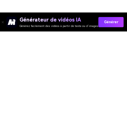
Générateur de vidéos IA
Générer
Générez facilement des vidéos à partir de texte ou d’images
Media.io Online Tools
Quality Rating:
4.7
(162,357 Votes)
You need to edit, convert or compress and download at least 1 file to
rate!
We've already perfectly processed
359,882,157
files with a total size of
10,124
TB
Générateur de Vidéo
Générateur d’Images