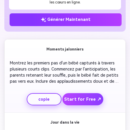
les cœurs en ligne.
Générer Maintenant
Moments jalonniers
Montrez les premiers pas d'un bébé capturés à travers 
plusieurs courts clips. Commencez par l'anticipation, les 
parents retenant leur souffle, puis le bébé fait de petits 
pas vers eux. Inclure des applaudissements doux et des 
sourires. Ajoutez de la musique de fond optimiste mais 
douce. Animez les petits éclats de confetti pour 
Start for Free ↗
copie
l'excitation. Conclure avec un fière gros plan des parents 
embrassant le bébé. Parfait pour les médias sociaux pour 
célébrer les progrès.
Jour dans la vie