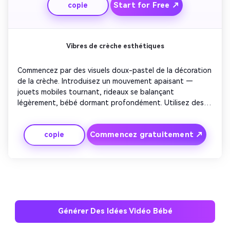
Start for Free ↗
copie
tout-petit souriant agitant. Idéal pour les 
rétrospectives émotionnelles ou les vidéos de 
célébration familiale.
Vibres de crèche esthétiques
Commencez par des visuels doux-pastel de la décoration 
de la crèche. Introduisez un mouvement apaisant — 
jouets mobiles tournant, rideaux se balançant 
légèrement, bébé dormant profondément. Utilisez des 
déplacements de mise au point cinématographique pour 
un ton calme. Superposer des légendes minimalistes 
Commencez gratuitement ↗
copie
décrivant l'amour et la paix. Parfait pour créer un contenu 
esthétique relaxant pour les flux sociaux et les comptes 
parentaux.
Générer Des Idées Vidéo Bébé