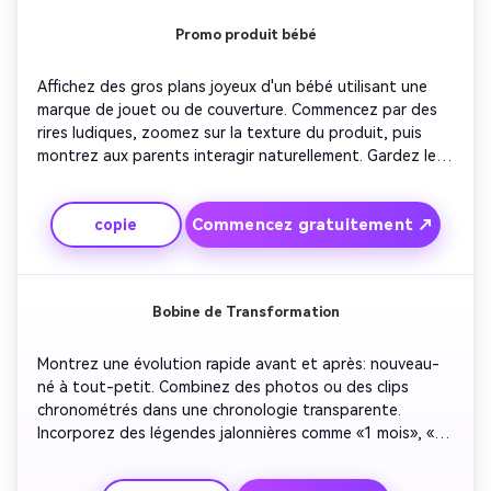
Promo produit bébé
Affichez des gros plans joyeux d'un bébé utilisant une 
marque de jouet ou de couverture. Commencez par des 
rires ludiques, zoomez sur la texture du produit, puis 
montrez aux parents interagir naturellement. Gardez les 
transitions douces et lumineuses. Ajoutez un texte 
soulignant le confort, la sécurité ou la joie. Idéal pour les 
Commencez gratuitement ↗
copie
spécialistes du marketing ou les petites boutiques 
créant des publicités sociales axées sur les produits 
bébé.
Bobine de Transformation
Montrez une évolution rapide avant et après: nouveau-
né à tout-petit. Combinez des photos ou des clips 
chronométrés dans une chronologie transparente. 
Incorporez des légendes jalonnières comme «1 mois», «6 
mois», «1 an». Ajoutez une bande-son nostalgique mais 
optimiste. Terminez avec un cadre final fort montrant un 