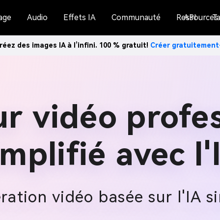
age
Audio
Effets IA
Communauté
Ressources
API
Ta
réez des images IA à l’infini. 100 % gratuit!
Créer gratuitemen
r vidéo profe
implifié avec l'
ration vidéo basée sur l'IA si