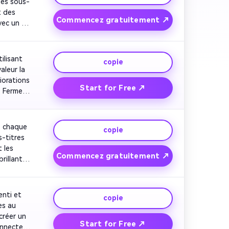
des sous-
 des 
Commencez gratuitement ↗
ec un 
ger, 
lisant 
copie
leur la 
iorations 
Start for Free ↗
 Fermer 
 chaque 
copie
-titres 
 les 
Commencez gratuitement ↗
illante 
pour un 
nti et 
copie
s au 
réer un 
Start for Free ↗
nnecte 