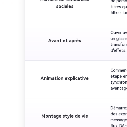
de perso
sociales
titres q
filtres 
moment d
émotionn
Ouvrir a
un gliss
Avant et après
transform
d'effets.
avec sat
Commence
étape en 
Animation explicative
synchroni
avantage
qui renf
usage éd
Démarrez
des expr
Montage style de vie
message 
flux. Dé