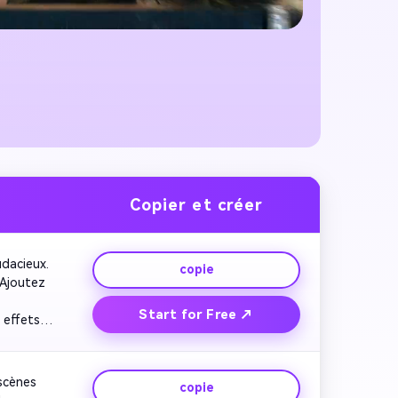
Copier et créer
dacieux. 
copie
Ajoutez 
Start for Free ↗
 effets 
. Gardez 
pel 
scènes 
copie