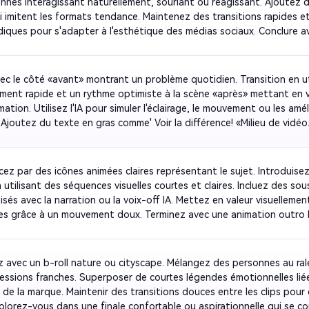
nnes interagissant naturellement, souriant ou réagissant. Ajoutez 
ui imitent les formats tendance. Maintenez des transitions rapides et
ludiques pour s'adapter à l'esthétique des médias sociaux. Conclure av
e marque clair qui semble organique mais intentionnel. Gardez-le lé
el et très partageable pour susciter l'engagement.
vec le côté «avant» montrant un problème quotidien. Transition en uti
ement rapide et un rythme optimiste à la scène «après» mettant en va
ation. Utilisez l'IA pour simuler l'éclairage, le mouvement ou les amél
 Ajoutez du texte en gras comme' Voir la différence! «Milieu de vidéo.
isfaction émotionnelle et un logo subtil révéler pour l'impact.
z par des icônes animées claires représentant le sujet. Introduisez
utilisant des séquences visuelles courtes et claires. Incluez des sous
sés avec la narration ou la voix-off IA. Mettez en valeur visuellement
s grâce à un mouvement doux. Terminez avec une animation outro br
orce le concept clé. Gardez tout concis, rythmique et professionnel 
ucatif ou d'entreprise.
 avec un b-roll nature ou cityscape. Mélangez des personnes au rale
essions franches. Superposer de courtes légendes émotionnelles liée
de la marque. Maintenir des transitions douces entre les clips pour c
colorez-vous dans une finale confortable ou aspirationnelle qui se co