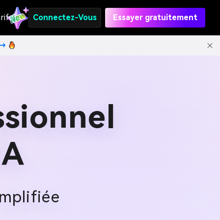
rifs
Connectez-Vous
Essayer gratuitement
t→
ssionnel
IA
mplifiée