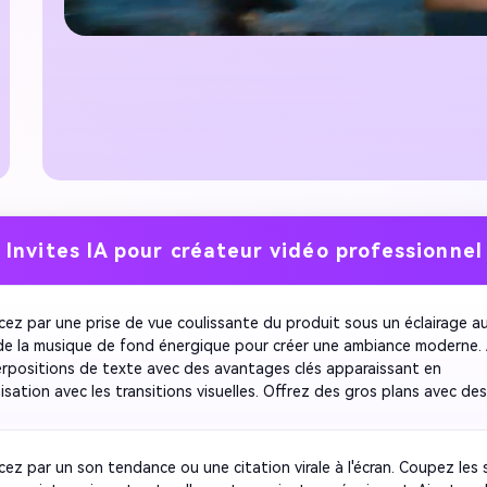
Invites IA pour créateur vidéo professionnel
z par une prise de vue coulissante du produit sous un éclairage au
 de la musique de fond énergique pour créer une ambiance moderne. 
rpositions de texte avec des avantages clés apparaissant en 
sation avec les transitions visuelles. Offrez des gros plans avec des
tissement pour l'accent. Terminez avec une animation de logo propre
e serré pour maintenir l'intérêt du spectateur et terminez avec un ap
'action fort.
z par un son tendance ou une citation virale à l'écran. Coupez les 