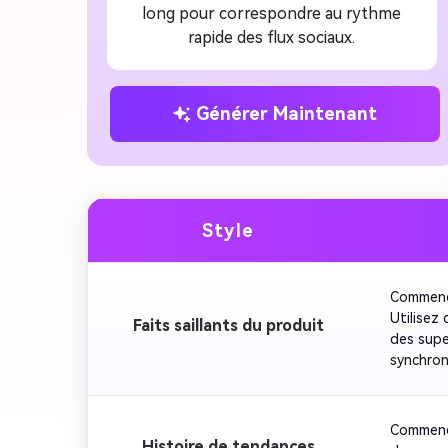
long pour correspondre au rythme
rapide des flux sociaux.
Générer Maintenant
Style
Commence
Utilisez
Faits saillants du produit
des supe
synchroni
de ralen
le rythm
visuel à l
Commence
Histoire de tendances