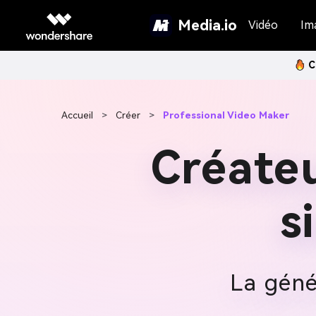
Media.io
Vidéo
Im
C
Accueil
>
Créer
>
Professional Video Maker
Créateu
s
La géné