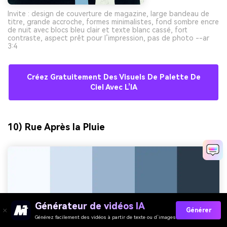
Invite : design de couverture de magazine, large bandeau de
titre, grande accroche, formes minimalistes, fond sombre encre
de nuit avec blocs bleu clair et texte blanc cassé, fort
contraste, aspect prêt pour l’impression, pas de photo --ar
3:4
Créez Gratuitement Des Visuels De Palette De
Ciel Avec L’IA
10) Rue Après la Pluie
Générateur de vidéos IA
Générer
Générez facilement des vidéos à partir de texte ou d’images