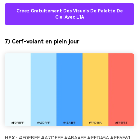
Créez Gratuitement Des Visuels De Palette De
Ciel Avec L’IA
7) Cerf-volant en plein jour
HEX :
#F0FBFF #A7DFFF #4BA4FF #FFD45A #FF6F61