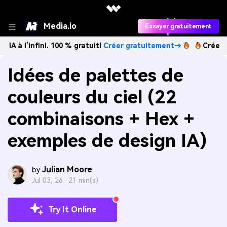
Media.io
Essayer gratuitement
fini. 100 % gratuit!
Créer gratuitement→
Créez des images
Idées de palettes de
couleurs du ciel (22
combinaisons + Hex +
exemples de design IA)
Julian Moore
by
Jul 03, 26 ·
21 min(s)
Try It Online