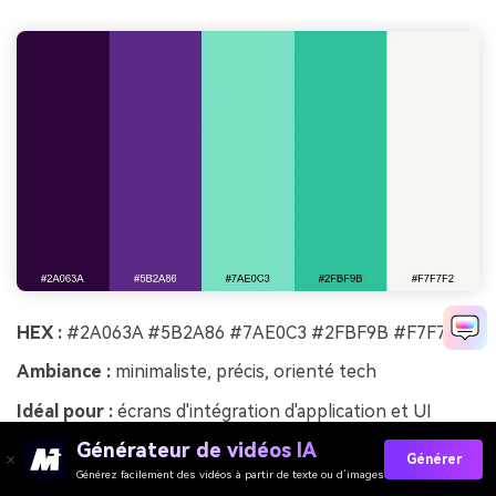
HEX :
#2A063A #5B2A86 #7AE0C3 #2FBF9B #F7F7F2
Ambiance :
minimaliste, précis, orienté tech
Idéal pour :
écrans d'intégration d'application et UI
fintech
Générateur de vidéos IA
Générer
L'aubergine et la menthe évoquent des panneaux
Générez facilement des vidéos à partir de texte ou d’images