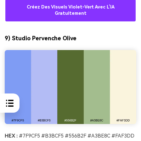
Créez Des Visuels Violet-Vert Avec L’IA
Gratuitement
9) Studio Pervenche Olive
HEX :
#7F9CF5 #B3BCF5 #556B2F #A3BE8C #FAF3DD