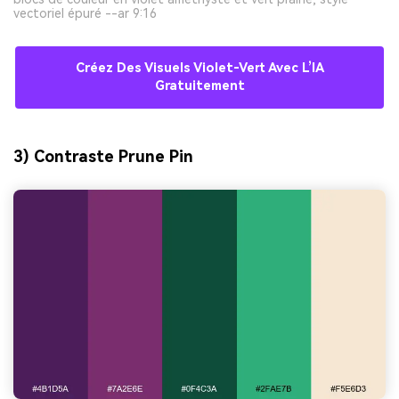
vectoriel épuré --ar 9:16
Créez Des Visuels Violet-Vert Avec L’IA
Gratuitement
3) Contraste Prune Pin