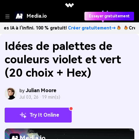
Media.io
Essayer gratuitement
’infini. 100 % gratuit!
Créer gratuitement→
Créez des imag
Idées de palettes de
couleurs violet et vert
(20 choix + Hex)
Julian Moore
by
Jul 03, 26 ·
19 min(s)
Try It Online
Media.io