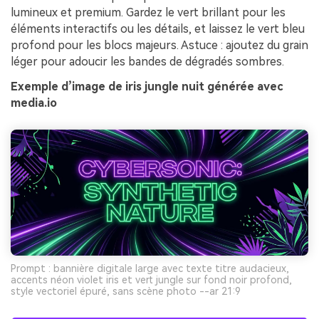
lumineux et premium. Gardez le vert brillant pour les
éléments interactifs ou les détails, et laissez le vert bleu
profond pour les blocs majeurs. Astuce : ajoutez du grain
léger pour adoucir les bandes de dégradés sombres.
Exemple d’image de iris jungle nuit générée avec
media.io
Prompt : bannière digitale large avec texte titre audacieux,
accents néon violet iris et vert jungle sur fond noir profond,
style vectoriel épuré, sans scène photo --ar 21:9