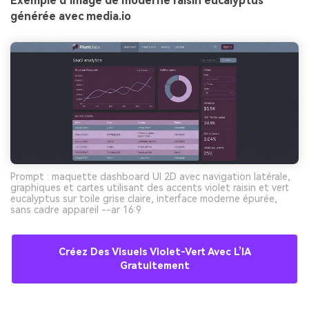
Exemple d’image de moderne raisin eucalyptus
générée avec media.io
Prompt : maquette dashboard UI 2D avec navigation latérale,
graphiques et cartes utilisant des accents violet raisin et vert
eucalyptus sur toile grise claire, interface moderne épurée,
sans cadre appareil --ar 16:9
Créez Des Visuels Violet-Vert Avec L’IA
Gratuitement