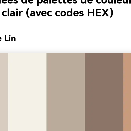
dées de palettes de couleu
 clair (avec codes HEX)
e Lin