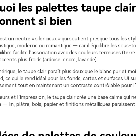
oi les palettes taupe clai
onnent si bien
 est un neutre « silencieux » qui soutient presque tous les st
ustique, moderne ou romantique — car il équilibre les sous-t
ilibre facilite l’association avec des couleurs terreuses (terre 
accents plus froids (ardoise, encre, lavande).
rique, le taupe clair paraît plus doux que le blanc pur et moi
id, ce qui le rend idéal pour les fonds, cartes et surfaces UI sub
ssement tout en maintenant un contraste contrôlable pour l’a
ieurs et l’impression, le taupe clair crée une base calme qui ne
e — lin, plâtre, bois, papier et finitions métalliques paraissent