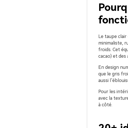
Pourqu
foncti
Le taupe clair
minimaliste, r
froids. Cet équ
cacao) et des 
En design numé
que le gris fro
aussi l’ébloui
Pour les intér
avec la textur
à côté.