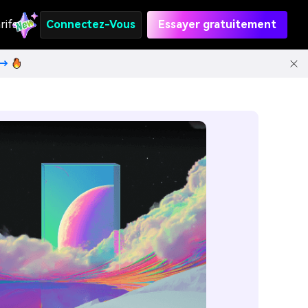
rifs
Connectez-Vous
Essayer gratuitement
t→