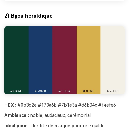
2) Bijou héraldique
HEX :
#0b3d2e #173a6b #7b1e3a #d6b04c #f4efe6
Ambiance :
noble, audacieux, cérémonial
Idéal pour :
identité de marque pour une guilde