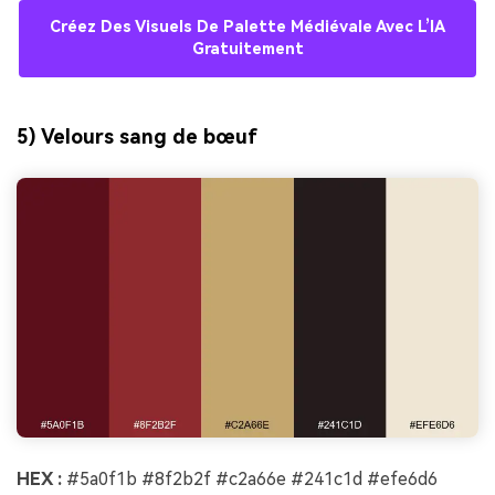
Créez Des Visuels De Palette Médiévale Avec L’IA
Gratuitement
5) Velours sang de bœuf
HEX :
#5a0f1b #8f2b2f #c2a66e #241c1d #efe6d6