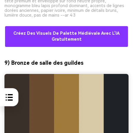
tête premium et enveloppe sur fond neutre propre,
monogramme bleu lapis profond dominant, accents de lignes
dorées anciennes, papier ivoire, minimum de détails bruns,
lumière douce, pas de mains --ar 4:3
Créez Des Visuels De Palette Médiévale Avec L’IA
Gratuitement
9) Bronze de salle des guildes