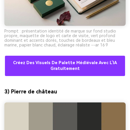
Prompt : présentation identité de marque sur fond studio
propre, maquette de logo et carte de visite, vert profond
dominant et accents dorés, touches de bordeaux et bleu
marine, papier blanc chaud, éclairage réaliste --ar 16:9
Créez Des Visuels De Palette Médiévale Avec L’IA
Gratuitement
3) Pierre de château