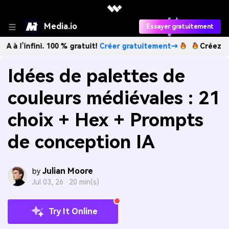
Media.io
Essayer gratuitement
ini. 100 % gratuit!
Créer gratuitement→
Créez des images I
Idées de palettes de
couleurs médiévales : 21
choix + Hex + Prompts
de conception IA
Julian Moore
by
Jul 03, 26 ·
20 min(s)
Try It Online