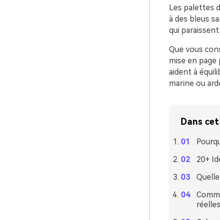
Les palettes d
à des bleus s
qui paraissent
Que vous cons
mise en page p
aident à équili
marine ou ardo
Dans cet 
Pourqu
20+ Id
Quelle
Commen
réelle