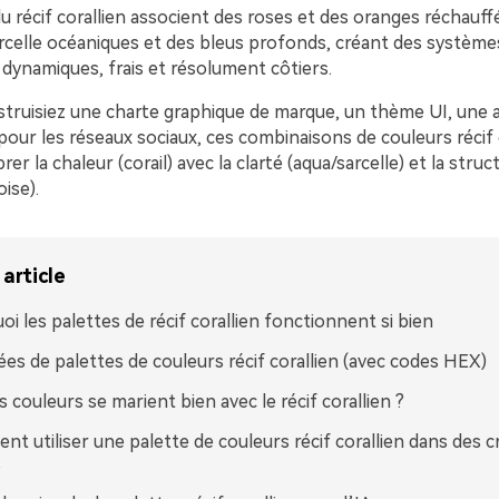
u récif corallien associent des roses et des oranges réchauffés
arcelle océaniques et des bleus profonds, créant des système
 dynamiques, frais et résolument côtiers.
truisiez une charte graphique de marque, un thème UI, une a
our les réseaux sociaux, ces combinaisons de couleurs récif 
brer la chaleur (corail) avec la clarté (aqua/sarcelle) et la struc
ise).
article
oi les palettes de récif corallien fonctionnent si bien
ées de palettes de couleurs récif corallien (avec codes HEX)
s couleurs se marient bien avec le récif corallien ?
t utiliser une palette de couleurs récif corallien dans des c
s