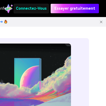
rifs
Connectez-Vous
Essayer gratuitement
t→