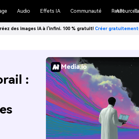
age
Audio
Effets IA
Communauté
Ressources
API
Ta
réez des images IA à l’infini. 100 % gratuit!
Créer gratuitemen
Media.io
rail :
es