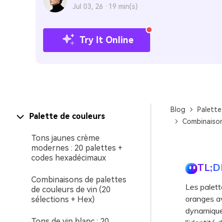
Jul 03, 26 ·
19 min(s)
Try It Online
Blog
Palette
Palette de couleurs
Combinaisons
Tons jaunes crème
modernes : 20 palettes +
codes hexadécimaux
TL;D
Combinaisons de palettes
Les palette
de couleurs de vin (20
oranges av
sélections + Hex)
dynamiques
Tons de vin blanc : 20