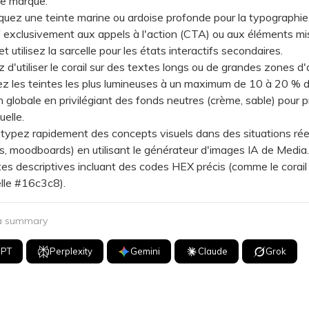
 de marque.
ez une teinte marine ou ardoise profonde pour la typographie
vif exclusivement aux appels à l'action (CTA) ou aux éléments mi
t utilisez la sarcelle pour les états interactifs secondaires.
'utiliser le corail sur des textes longs ou de grandes zones d'a
itez les teintes les plus lumineuses à un maximum de 10 à 20 % d
 globale en privilégiant des fonds neutres (crème, sable) pour p
uelle.
pez rapidement des concepts visuels dans des situations réell
, moodboards) en utilisant le générateur d'images IA de Media.
es descriptives incluant des codes HEX précis (comme le corai
elle #16c3c8).
 a summary
GPT
Perplexity
Gemini
Claude
Grok