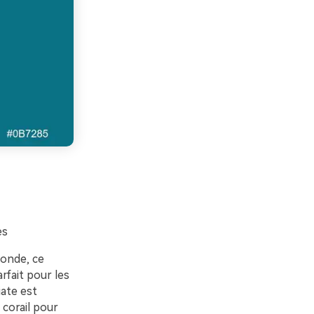
es
fonde, ce
arfait pour les
ate est
 corail pour