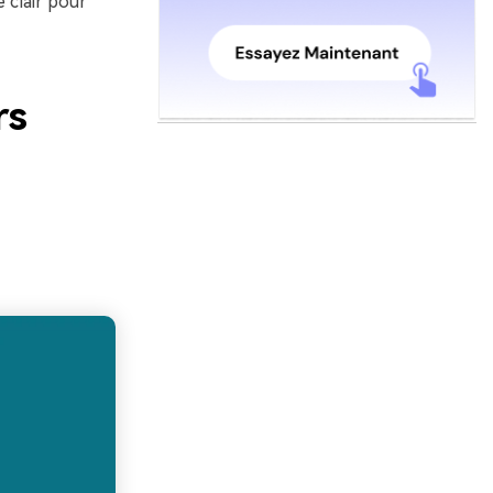
 clair pour
rs