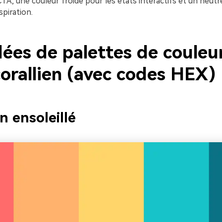
CTA, une couleur froide pour les états interactifs et un neutre
spiration.
dées de palettes de couleu
corallien (avec codes HEX)
n ensoleillé