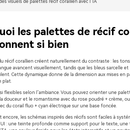
des visuels de palettes récif corallien avec l’IA
oi les palettes de récif co
onnent si bien
u récif corallien créent naturellement du contraste : les ton
angue avancent visuellement, tandis que les bleus sarcelle et
lent. Cette dynamique donne de la dimension aux mises en 
 plat.
si flexibles selon l’ambiance. Vous pouvez orienter une palett
 la douceur et le romantisme avec du rose poudré + crème, ou
vec du corail fluo + cyan électrique sur une base foncée.
 encore, les schémas inspirés des récifs sont faciles à syst
l’UI : une teinte profonde comme support pour le texte, une