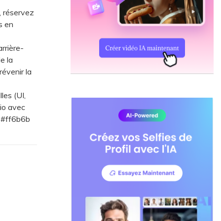
, réservez
s en
rrière-
e la
révenir la
es (UI,
io avec
l #ff6b6b