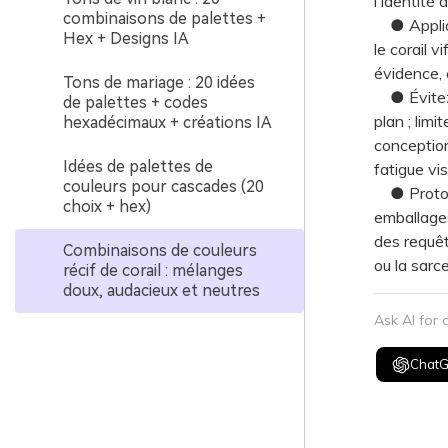
l'identité
combinaisons de palettes +
● Appliqu
Hex + Designs IA
le corail 
évidence, e
Tons de mariage : 20 idées
● Évitez d
de palettes + codes
plan ; lim
hexadécimaux + créations IA
conception
Idées de palettes de
fatigue vis
couleurs pour cascades (20
● Prototy
choix + hex)
emballages
des requêt
Combinaisons de couleurs
ou la sarc
récif de corail : mélanges
doux, audacieux et neutres
Ask AI for
Chat