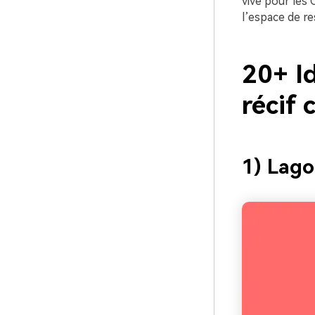
vive pour les 
l’espace de re
20+ I
récif 
1) Lago