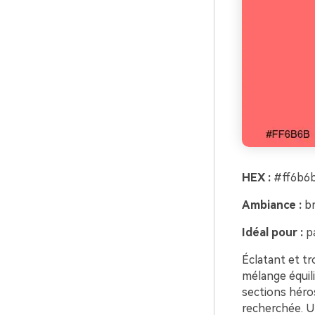
HEX :
#ff6b6b
Ambiance :
br
Idéal pour :
pa
Éclatant et tr
mélange équilib
sections héro
recherchée. Ut