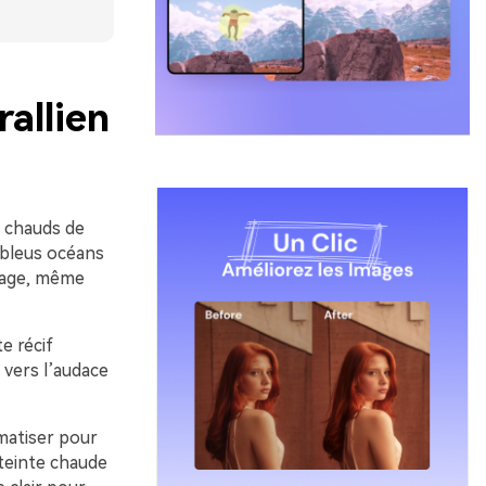
rallien
s chauds de
 bleus océans
page, même
e récif
 vers l’audace
ématiser pour
 teinte chaude