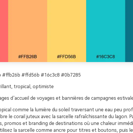
 #ffb26b #ffd56b #16c3c8 #0b7285
illant, tropical, optimiste
ges d’accueil de voyages et bannières de campagnes estival
opical comme la lumière du soleil traversant une eau peu pro
re le corail juteux avec la sarcelle rafraîchissante du lagon. P
s, promos et branding de destinations où une chaleur immédi
ilisez la sarcelle comme ancre pour titres et boutons, puis le