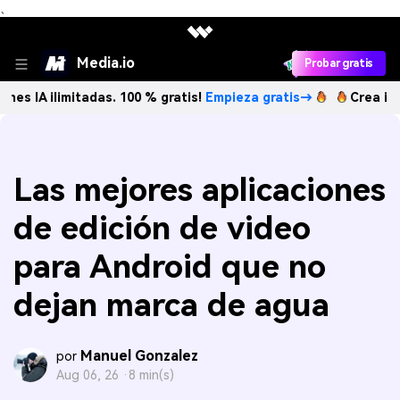
、
Media.io
Probar gratis
mitadas. 100 % gratis!
Empieza gratis→
Crea imágenes IA 
Las mejores aplicaciones
de edición de video
para Android que no
dejan marca de agua
Manuel Gonzalez
por
Aug 06, 26 ·
8 min(s)