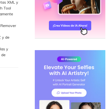
etas XML y
h Tool
camente
l Remover
 y de
las y
o de