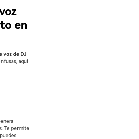
 voz
xto en
e voz de DJ
nfusas, aquí
enera
s. Te permite
, puedes