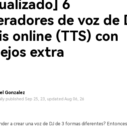
ualizado] 6
radores de voz de 
is online (TTS) con
ejos extra
l Gonzalez
ally published Sep 25, 23, updated Aug 06, 26
nder a crear una voz de DJ de 3 formas diferentes? Entonces,