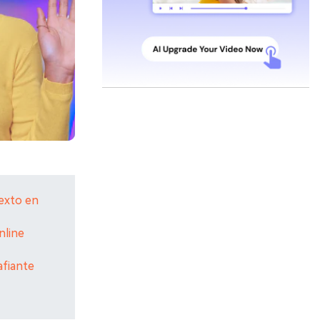
texto en
nline
afiante