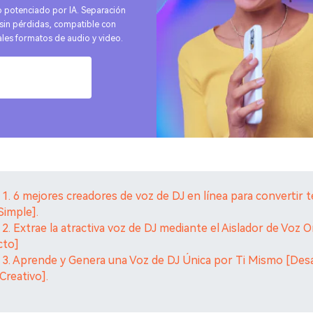
o potenciado por IA. Separación
 sin pérdidas, compatible con
ales formatos de audio y video.
ébalo Online
 1. 6 mejores creadores de voz de DJ en línea para convertir 
Simple].
 2. Extrae la atractiva voz de DJ mediante el Aislador de Voz O
cto]
 3. Aprende y Genera una Voz de DJ Única por Ti Mismo [Des
Creativo].