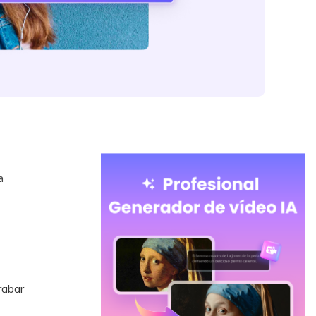
a
rabar