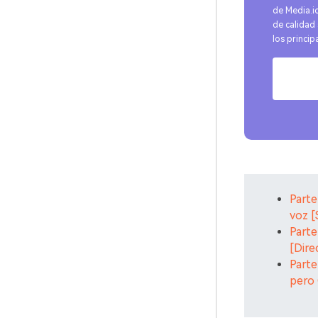
de Media.i
de calidad
los princip
Pru
Parte
voz [
Parte
[Dire
Parte
pero 