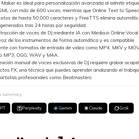
aker es ideal para personalización avanzada al admitir etiqu
SML con más de 600 voces, mientras que Online Text to Speec
extos de hasta 50.000 caracteres y FreeTTS elimina automáti
 generados tras 24 horas por seguridad.
acción de voces de DJ mediante IA con Media.io Online Voca
voz de los instrumentos de forma automática y es compatible
ente con formatos de entrada de video como MP4, MKV y MOV,
mo MP3, OGG, WAV y M4A.
ción manual de voces exclusivas de DJ requiere grabar acapel
ectos FX, una técnica que puedes aprender analizando el trabaj
artistas profesionales como Beatmasters.
 a summary
GPT
Perplexity
Gemini
Claude
Grok