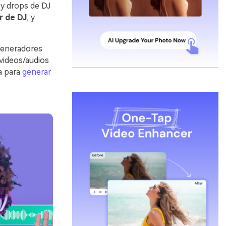
 y drops de DJ
r de DJ
, y
 generadores
 videos/audios
a para
generar