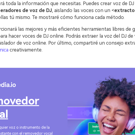
rá toda la información que necesitas. Puedes crear voz de DJ
eradores de voz de DJ
, aislando las voces con un <
extracto
llas tú mismo. Te mostraré cómo funciona cada método.
rcionará las mejores y más eficientes herramientas libres de
ara hacer voces de DJ online. Podrás extraer la voz del DJ de
aislador de voz online. Por último, compartiré un consejo extr
nica
creativamente.
movedor
al
quier voz o instrumento de la
nstante con el removedor vocal