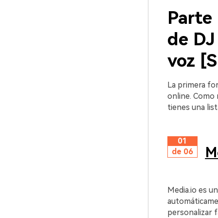
Parte 
de DJ 
voz [S
La primera fo
online. Como 
tienes una li
01
M
de 06
Media.io es u
automáticamen
personalizar f