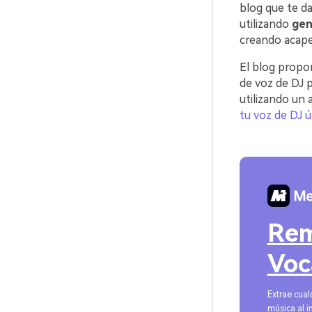
blog que te da
utilizando
gen
creando acape
El blog propo
de voz de DJ p
utilizando un 
tu voz de DJ ú
Re
Voc
Extrae cual
música al i