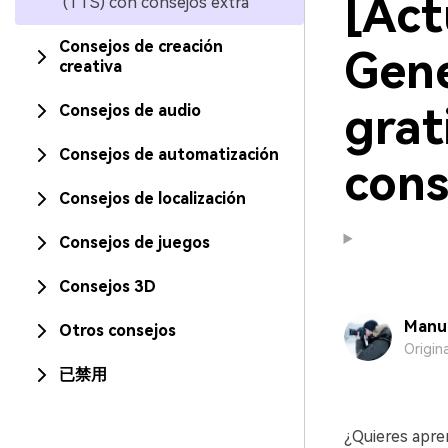
[Act
(TTS) con consejos extra
Consejos de creación
Gene
creativa
grat
Consejos de audio
Consejos de automatización
cons
Consejos de localización
Consejos de juegos
Consejos 3D
Manue
Otros consejos
Origin
已禁用
¿Quieres apre