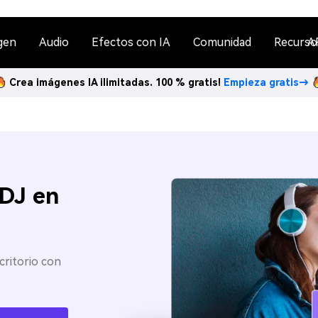
gen
Audio
Efectos con IA
Comunidad
Recurso
A
Crea imágenes IA ilimitadas. 100 % gratis!
Empieza gratis→
 DJ en
critorio con