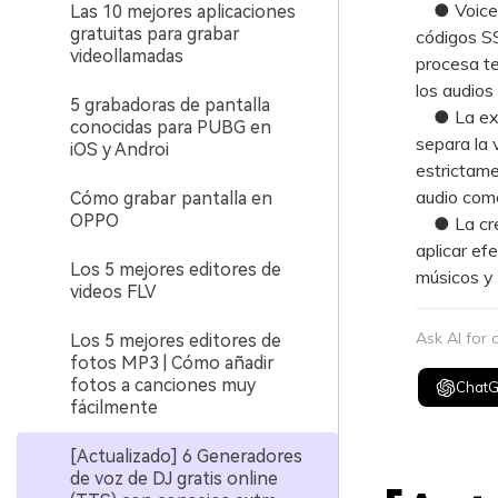
● Voice M
Las 10 mejores aplicaciones
gratuitas para grabar
códigos S
videollamadas
procesa t
los audios
5 grabadoras de pantalla
● La extr
conocidas para PUBG en
separa la 
iOS y Androi
estrictam
audio co
Cómo grabar pantalla en
OPPO
● La crea
aplicar ef
Los 5 mejores editores de
músicos y 
videos FLV
Ask AI for
Los 5 mejores editores de
fotos MP3 | Cómo añadir
fotos a canciones muy
Chat
fácilmente
[Actualizado] 6 Generadores
de voz de DJ gratis online