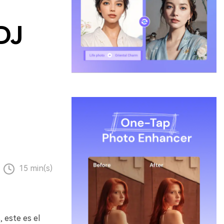
DJ
15 min(s)
 este es el