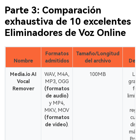
Parte 3: Comparación
exhaustiva de 10 excelentes
Eliminadores de Voz Online
Formatos
Tamaño/Longitud
Nombre
admitidos
del archivo
Desv
Media.io AI
WAV, M4A,
100MB
La 
Vocal
MP3, OGG
gratu
Remover
(formatos
fu
de audio)
limit
y MP4,
p
MKV, MOV
regi
(formatos
cue
de video)
.
disf
más 
Podr