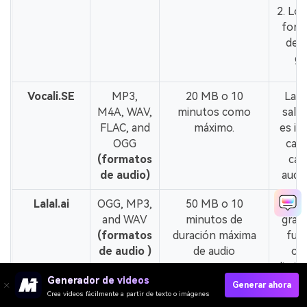
2. Lo
form
del
gr
Vocali.SE
MP3,
20 MB o 10
La c
M4A, WAV,
minutos como
salid
FLAC, and
máximo.
es inf
OGG
cali
(formatos
can
de audio)
audio
Lalal.ai
OGG, MP3,
50 MB o 10
1. L
and WAV
minutos de
gratu
(formatos
duración máxima
fun
de audio )
de audio
ca
limit
Generador de videos
la v
Generar ahora
Crea videos fácilmente a partir de texto o imágenes
pago 