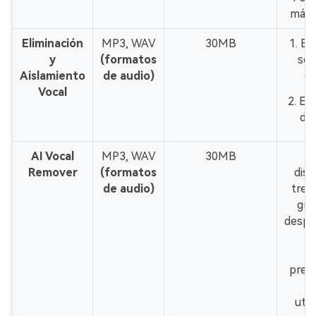
más 
Eliminación
MP3, WAV
30MB
1. El
y
(formatos
ser
Aislamiento
de audio)
el
Vocal
2. Es
de 
AI Vocal
MP3, WAV
30MB
1
Remover
(formatos
disf
de audio)
tres
grat
despu
pa
v
prem
s
util