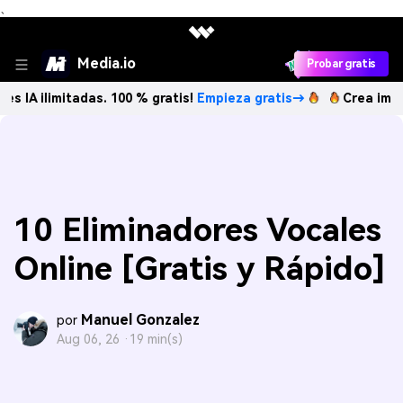
、
Media.io
Probar gratis
mitadas. 100 % gratis!
Empieza gratis→
Crea imágenes IA i
10 Eliminadores Vocales
Online [Gratis y Rápido]
Manuel Gonzalez
por
Aug 06, 26 ·
19 min(s)