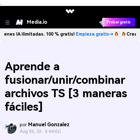
、
Media.io
Probar gratis
 ilimitadas. 100 % gratis!
Empieza gratis→
Crea imágenes 
Aprende a
fusionar/unir/combinar
archivos TS [3 maneras
fáciles]
Manuel Gonzalez
por
Aug 06, 26 ·
6 min(s)