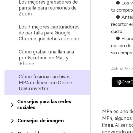
Los mejores grabadores de
● Los vid
pantalla para reuniones de
tu comput
Zoom
● Antes de
recortar el
Los 7 mejores capturadores
audio.
de pantalla para Google
● El proc
Chrome que debes conocer
opción de 
Cómo grabar una llamada
sin compro
por Facetime en Mac y
iPhone
Ask AI for
Cómo fusionar archivos
Chat
MP4 en línea con Online
UniConverter
Consejos para las redes
sociales
MP4 es uno de
MP4, algunos 
Consejos de imagen
línea
. Al ser 
convertido en