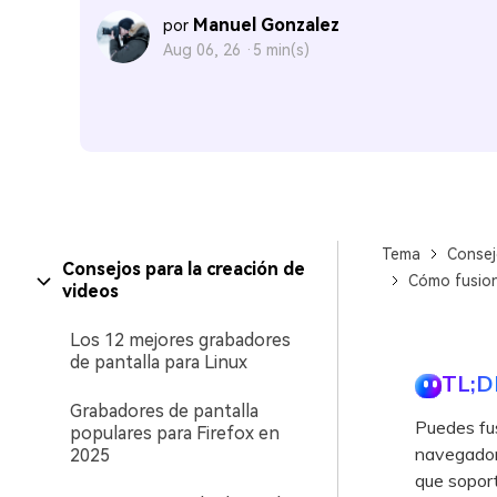
Manuel Gonzalez
por
Aug 06, 26 ·
5 min(s)
Tema
Consej
Consejos para la creación de
Cómo fusion
videos
Los 12 mejores grabadores
de pantalla para Linux
TL;D
Grabadores de pantalla
Puedes fus
populares para Firefox en
navegador
2025
que soport