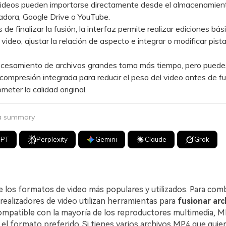
eos pueden importarse directamente desde el almacenamient
adora, Google Drive o YouTube.
 finalizar la fusión, la interfaz permite realizar ediciones bá
 video, ajustar la relación de aspecto e integrar o modificar pist
esamiento de archivos grandes toma más tiempo, pero puedes 
compresión integrada para reducir el peso del video antes de fu
meter la calidad original.
 a summary
GPT
Perplexity
Gemini
Claude
Grok
 los formatos de video más populares y utilizados. Para comb
realizadores de video utilizan herramientas para
fusionar ar
compatible con la mayoría de los reproductores multimedia, M
 el formato preferido. Si tienes varios archivos MP4 que qui