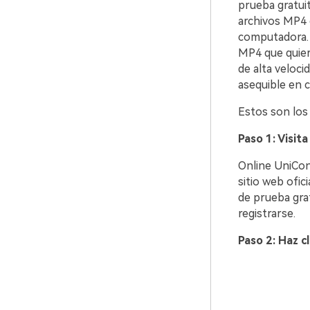
prueba gratuit
archivos MP4 
computadora. S
MP4 que quiera
de alta veloci
asequible en 
Estos son los
Paso 1: Visit
Online UniCon
sitio web ofic
de prueba grat
registrarse.
Paso 2: Haz cl