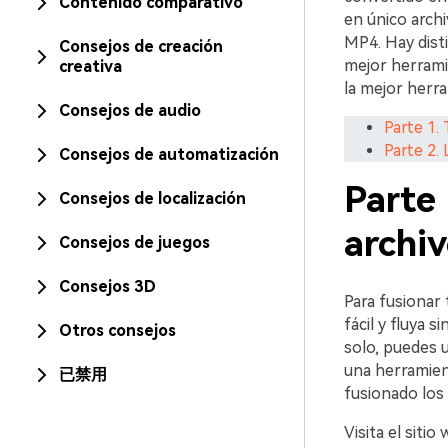
Contenido comparativo
en único archi
MP4. Hay dist
Consejos de creación
mejor herram
creativa
la mejor herr
Consejos de audio
Parte 1.
Parte 2.
Consejos de automatización
Parte 
Consejos de localización
archi
Consejos de juegos
Consejos 3D
Para fusionar 
fácil y fluya 
Otros consejos
solo, puedes 
una herramien
已禁用
fusionado los 
Visita el siti