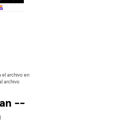
 el archivo en
l archivo
an --
n