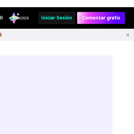
s
PI
Precios
Iniciar Sesión
Comenzar gratis