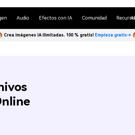
gen
Audio
Efectos con IA
Comunidad
Recurso
A
Crea imágenes IA ilimitadas. 100 % gratis!
Empieza gratis→
hivos
nline