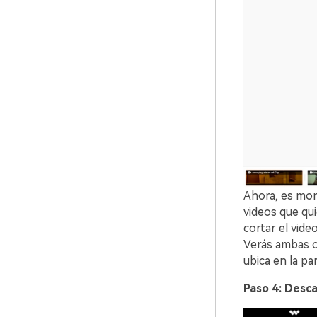
Ahora, es mo
videos que qui
cortar el vide
Verás ambas op
ubica en la pa
Paso 4: Desca