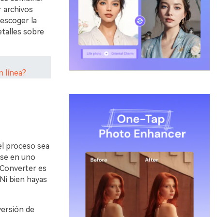
r archivos
escoger la
etalles sobre
 línea?
el proceso sea
rse en uno
iConverter es
Ni bien hayas
versión de