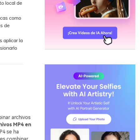
o local de
sicas como
as de
aplicar la
sionarlo
inar archivos
chivos MP4 en
P4 se ha
eres combinar