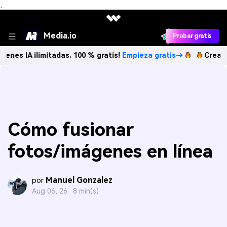
、
Media.io
Probar gratis
 ilimitadas. 100 % gratis!
Empieza gratis→
Crea imágenes 
Cómo fusionar
fotos/imágenes en línea
Manuel Gonzalez
por
Aug 06, 26 ·
8 min(s)