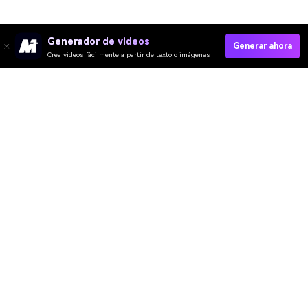
Generador de videos
Generar ahora
Crea videos fácilmente a partir de texto o imágenes
Video IA
Imagen IA
Música IA
Plantillas y Filtros
Quitar Marca IA