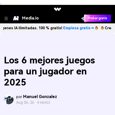
、
Media.io
Probar gratis
ilimitadas. 100 % gratis!
Empieza gratis→
Crea imágenes 
Los 6 mejores juegos
para un jugador en
2025
Manuel Gonzalez
por
Aug 06, 26 ·
4 min(s)