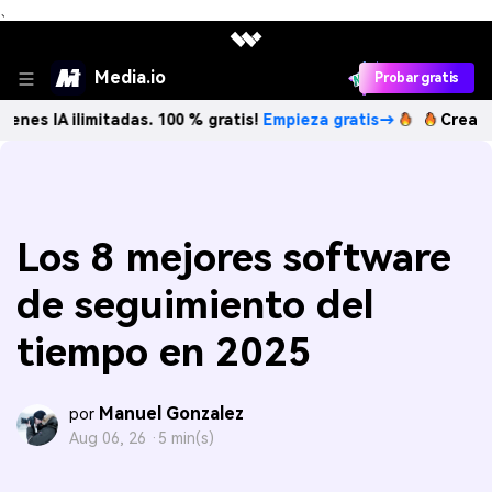
、
Media.io
Probar gratis
limitadas. 100 % gratis!
Empieza gratis→
Crea imágenes I
Los 8 mejores software
de seguimiento del
tiempo en 2025
Manuel Gonzalez
por
Aug 06, 26 ·
5 min(s)