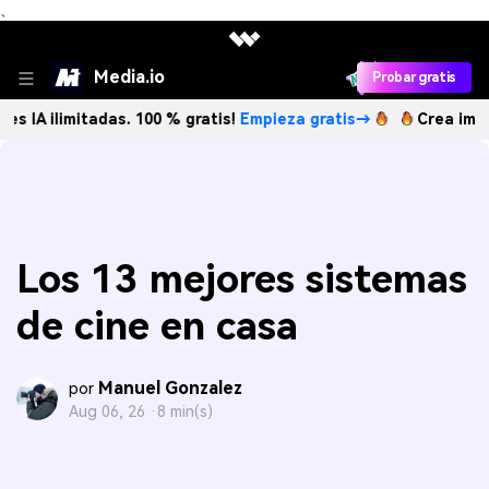
、
Media.io
Probar gratis
itadas. 100 % gratis!
Empieza gratis→
Crea imágenes IA il
Los 13 mejores sistemas
de cine en casa
Manuel Gonzalez
por
Aug 06, 26 ·
8 min(s)