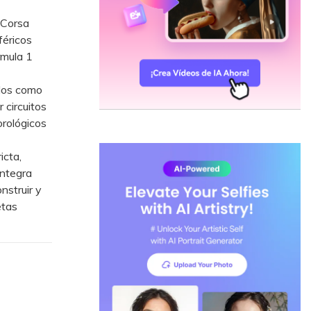
 Corsa
féricos
rmula 1
ulos como
 circuitos
orológicos
icta,
integra
struir y
etas