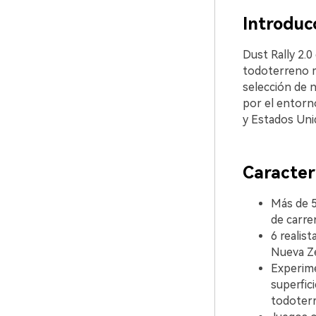
Introduc
Dust Rally 2.0
todoterreno m
selección de n
por el entorn
y Estados Unid
Caracterí
Más de 5
de carre
6 realis
Nueva Ze
Experime
superfic
todoterr