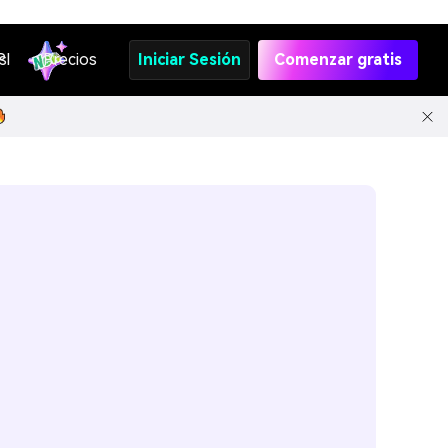
s
PI
Precios
Iniciar Sesión
Comenzar gratis