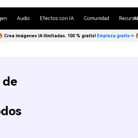
gen
Audio
Efectos con IA
Comunidad
Recurso
A
Crea imágenes IA ilimitadas. 100 % gratis!
Empieza gratis→
 de
odos