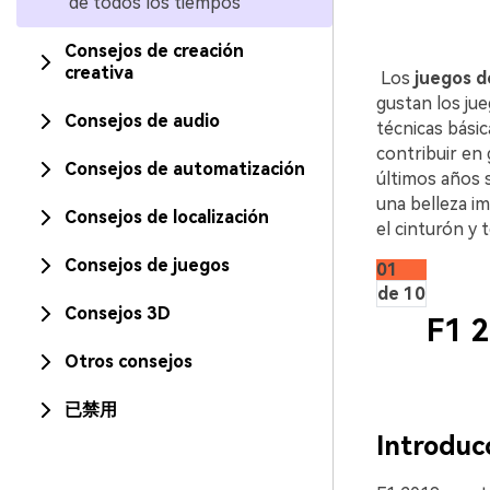
de todos los tiempos
Consejos de creación
creativa
󠀰 Los
juegos d
gustan los ju
Consejos de audio
técnicas bási
contribuir en 
Consejos de automatización
últimos años 
una belleza i
Consejos de localización
el cinturón y
Consejos de juegos
01
de 10
Consejos 3D
F1 
Otros consejos
已禁用
Introducc