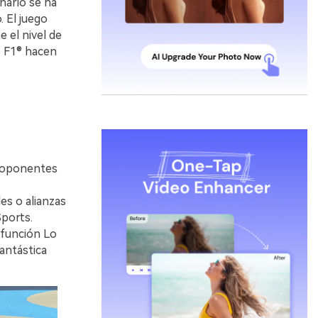
enario se ha
. El juego
el nivel de
e F1® hacen
s oponentes
es o alianzas
Sports.
función Lo
antástica