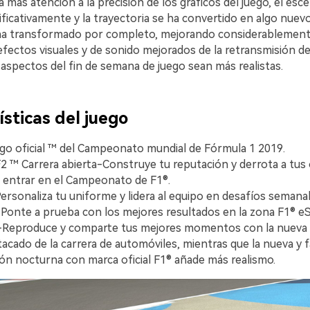
 más atención a la precisión de los gráficos del juego, el esc
ficativamente y la trayectoria se ha convertido en algo nuevo
a transformado por completo, mejorando considerablemente 
efectos visuales y de sonido mejorados de la retransmisión d
aspectos del fin de semana de juego sean más realistas.
sticas del juego
go oficial ™ del Campeonato mundial de Fórmula 1 2019.
2 ™ Carrera abierta-Construye tu reputación y derrota a tu
 entrar en el Campeonato de F1®.
ersonaliza tu uniforme y lidera al equipo en desafíos semanal
. Ponte a prueba con los mejores resultados en la zona F1® e
-Reproduce y comparte tus mejores momentos con la nueva 
acado de la carrera de automóviles, mientras que la nueva y f
ión nocturna con marca oficial F1® añade más realismo.