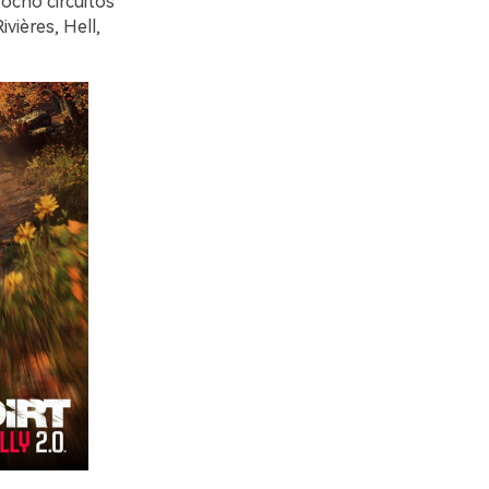
 ocho circuitos
vières, Hell,