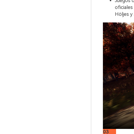
Juegos o
oficiale
Höljes y
03