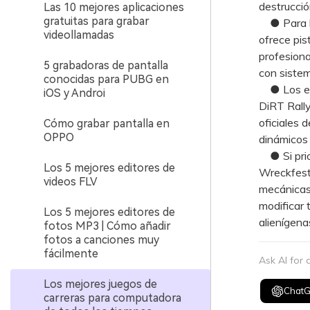
destrucció
Las 10 mejores aplicaciones
gratuitas para grabar
● Para lo
videollamadas
ofrece pis
profesiona
5 grabadoras de pantalla
con sistem
conocidas para PUBG en
● Los entu
iOS y Androi
DiRT Rally
oficiales 
Cómo grabar pantalla en
OPPO
dinámicos 
● Si prior
Los 5 mejores editores de
Wreckfest 
videos FLV
mecánicas
modificar 
Los 5 mejores editores de
alienígena
fotos MP3 | Cómo añadir
fotos a canciones muy
fácilmente
Ask AI for
Los mejores juegos de
Chat
carreras para computadora