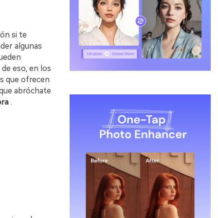
n si te
nder algunas
pueden
 de eso, en los
as que ofrecen
 que abróchate
󠀠󠀳
.