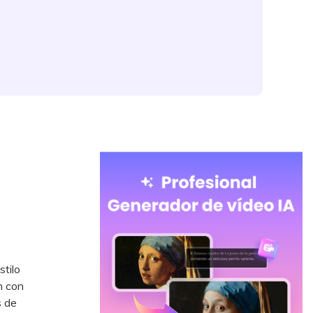
stilo
n con
s de