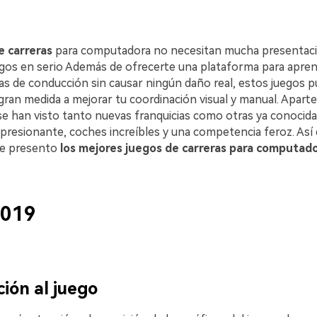
e carreras
para computadora no necesitan mucha presentació
egos en serio Además de ofrecerte una plataforma para apre
cas de conducción sin causar ningún daño real, estos juegos 
gran medida a mejorar tu coordinación visual y manual. Aparte
se han visto tanto nuevas franquicias como otras ya conocid
mpresionante, coches increíbles y una competencia feroz. Así
 te presento
los mejores juegos de carreras para computadora 󠀲󠀡󠀥󠀦󠀢󠀤󠀡󠀣
2019
ión al juego