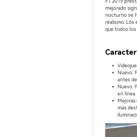
F1 2019 presta
mejorado signi
nocturno se h
realismo. Los 
que todos los 
Caracterí
Videojue
Nuevo: F
antes de
Nuevo: P
en línea
Mejoras
más dest
iluminac