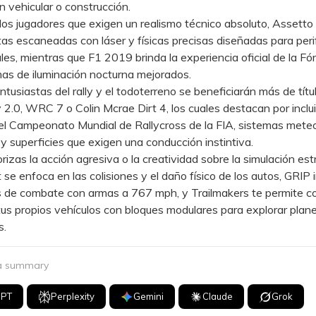
n vehicular o construcción.
s jugadores que exigen un realismo técnico absoluto, Assetto
tas escaneadas con láser y físicas precisas diseñadas para peri
les, mientras que F1 2019 brinda la experiencia oficial de la Fó
as de iluminación nocturna mejorados.
siastas del rally y el todoterreno se beneficiarán más de tít
 2.0, WRC 7 o Colin Mcrae Dirt 4, los cuales destacan por incluir
del Campeonato Mundial de Rallycross de la FIA, sistemas mete
y superficies que exigen una conducción instintiva.
izas la acción agresiva o la creatividad sobre la simulación estr
se enfoca en las colisiones y el daño físico de los autos, GRIP 
 de combate con armas a 767 mph, y Trailmakers te permite con
tus propios vehículos con bloques modulares para explorar plan
s.
 a summary
GPT
Perplexity
Gemini
Claude
Grok