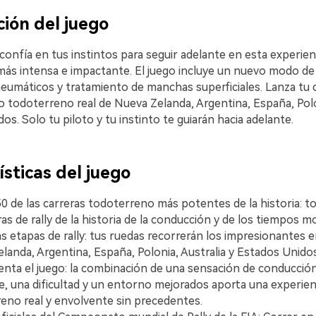
ción del juego
 confía en tus instintos para seguir adelante en esta experien
ás intensa e impactante. El juego incluye un nuevo modo de 
eumáticos y tratamiento de manchas superficiales. Lanza tu c
o todoterreno real de Nueva Zelanda, Argentina, España, Polo
os. Solo tu piloto y tu instinto te guiarán hacia adelante.
sticas del juego
0 de las carreras todoterreno más potentes de la historia: to
ras de rally de la historia de la conducción y de los tiempos 
tas etapas de rally: tus ruedas recorrerán los impresionantes
landa, Argentina, España, Polonia, Australia y Estados Unidos
nta el juego: la combinación de una sensación de conducción
ie, una dificultad y un entorno mejorados aporta una experien
eno real y envolvente sin precedentes.