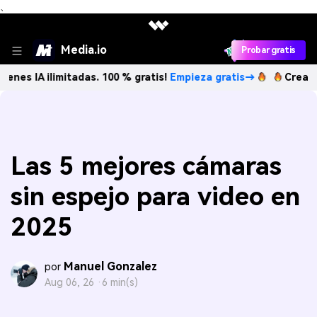
、
Media.io
Probar gratis
ilimitadas. 100 % gratis!
Empieza gratis→
Crea imágenes I
Las 5 mejores cámaras
sin espejo para video en
2025
Manuel Gonzalez
por
Aug 06, 26 ·
6 min(s)