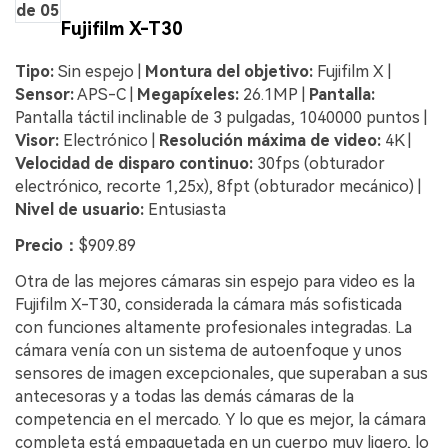
de 05
Fujifilm X-T30
Tipo:
Sin espejo |
Montura del objetivo:
Fujifilm X |
Sensor:
APS-C |
Megapíxeles:
26.1MP |
Pantalla:
Pantalla táctil inclinable de 3 pulgadas, 1040000 puntos |
Visor:
Electrónico |
Resolución máxima de video:
4K |
Velocidad de disparo continuo:
30fps (obturador
electrónico, recorte 1,25x), 8fpt (obturador mecánico) |
Nivel de usuario:
Entusiasta
Precio：
$909.89
Otra de las mejores cámaras sin espejo para video es la
Fujifilm X-T30, considerada la cámara más sofisticada
con funciones altamente profesionales integradas. La
cámara venía con un sistema de autoenfoque y unos
sensores de imagen excepcionales, que superaban a sus
antecesoras y a todas las demás cámaras de la
competencia en el mercado. Y lo que es mejor, la cámara
completa está empaquetada en un cuerpo muy ligero, lo