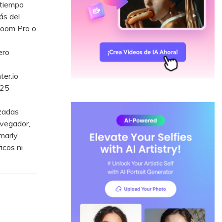
 tiempo
ás del
Zoom Pro o
ero
er.io
 25
zadas
avegador,
marly
icos ni