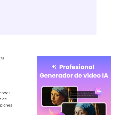
025
ciones
n de
 planes