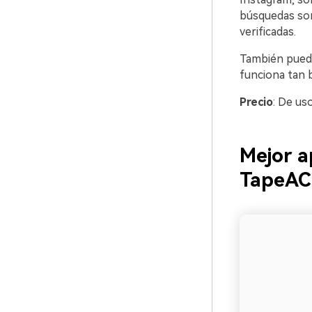
búsquedas son
verificadas.
También puedes
funciona tan 
Precio
: De us
Mejor a
TapeAC