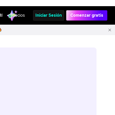
s
PI
Precios
Iniciar Sesión
Comenzar gratis