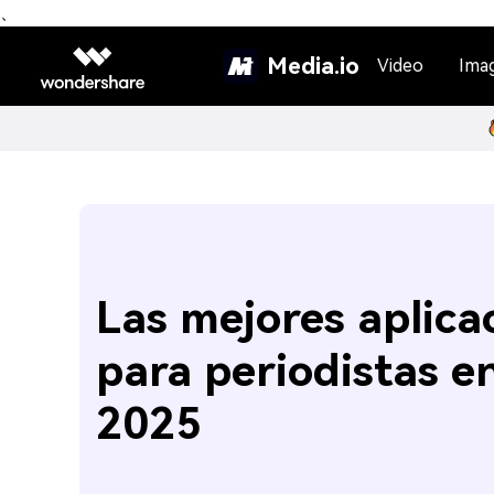
、
Media.io
Video
Ima
Las mejores aplica
para periodistas e
2025