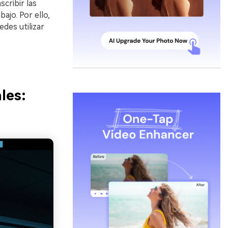
scribir las
ajo. Por ello,
des utilizar
les: