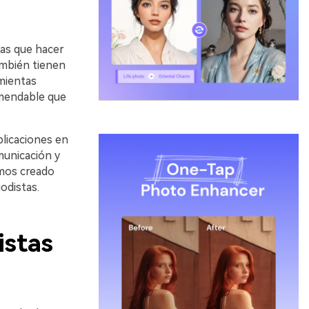
las que hacer
ambién tienen
amientas
omendable que
plicaciones en
municación y
mos creado
iodistas.
istas