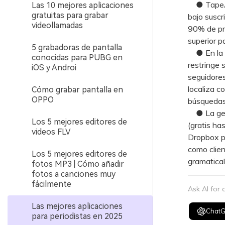
● TapeACal
Las 10 mejores aplicaciones
gratuitas para grabar
bajo suscr
videollamadas
90% de pre
superior p
5 grabadoras de pantalla
● En la in
conocidas para PUBG en
restringe
iOS y Androi
seguidore
localiza c
Cómo grabar pantalla en
OPPO
búsquedas 
● La gest
Los 5 mejores editores de
(gratis ha
videos FLV
Dropbox p
como clien
Los 5 mejores editores de
gramatical
fotos MP3 | Cómo añadir
fotos a canciones muy
fácilmente
Ask AI for
Las mejores aplicaciones
Chat
para periodistas en 2025