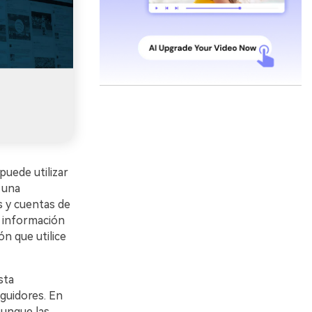
uede utilizar
 una
s y cuentas de
r información
n que utilice
sta
guidores. En
Aunque las