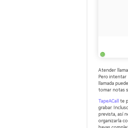
Atender llama
Pero intentar
llamada puede
tomar notas s
TapeACall
te p
grabar. Inclu
prevista, así 
organizarla co
hayas complet