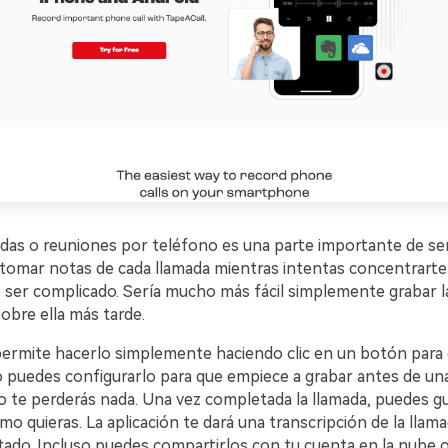
das o reuniones por teléfono es una parte importante de ser
 tomar notas de cada llamada mientras intentas concentrarte 
 ser complicado. Sería mucho más fácil simplemente grabar la
obre ella más tarde.
ermite hacerlo simplemente haciendo clic en un botón para
so puedes configurarlo para que empiece a grabar antes de un
no te perderás nada. Una vez completada la llamada, puedes gu
mo quieras. La aplicación te dará una transcripción de la llam
ado. Incluso puedes compartirlos con tu cuenta en la nube o