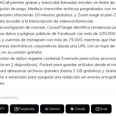
l permite grabar y transcribir llamadas móviles sin límite de
ipción de pago, Media.io transcribe archivos pregrabados con m
cisión ofreciendo 10 minutos gratuitos, y Zoom exige el plan 
ara acceder a la transcripción de videoconferencias.
vestigación de noticias, CrowdTangle identifica tendencias p
 sus datos a páginas públicas de Facebook con más de 100,000
s y cuentas de Instagram con más de 75,000, mientras que Hunt
orreos electrónicos corporativos desde una URL con un tope de
en su versión gratuita.
ión de datos requiere combinar Evernote para notas sincroni
sta en 2 dispositivos), Pocket para guardar artículos desde el n
ara almacenar archivos grandes (hasta 2 GB gratuitos) y Gram
te o extensión para asegurar una redacción sin errores ortográf
es.
 a summary
GPT
Perplexity
Gemini
Claude
Grok