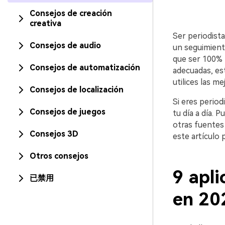
Consejos de creación
creativa
Ser periodista
Consejos de audio
un seguimient
que ser 100% p
Consejos de automatización
adecuadas, es
utilices las m
Consejos de localización
Si eres perio
Consejos de juegos
tu día a día. 
otras fuentes
Consejos 3D
este artículo 
Otros consejos
9 apli
已禁用
en 20