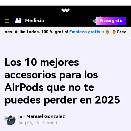
、
Media.io
Probar gratis
ilimitadas. 100 % gratis!
Empieza gratis→
Crea imágenes I
Los 10 mejores
accesorios para los
AirPods que no te
puedes perder en 2025
Manuel Gonzalez
por
Aug 06, 26 ·
7 min(s)