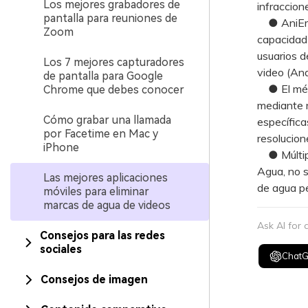
Los mejores grabadores de
infraccion
pantalla para reuniones de
● AniErase
Zoom
capacidad 
usuarios d
Los 7 mejores capturadores
video (And
de pantalla para Google
● El méto
Chrome que debes conocer
mediante r
Cómo grabar una llamada
específica
por Facetime en Mac y
resolucio
iPhone
● Múltiple
Agua, no s
Las mejores aplicaciones
de agua pe
móviles para eliminar
marcas de agua de videos
Ask AI for
Consejos para las redes
sociales
Chat
Consejos de imagen