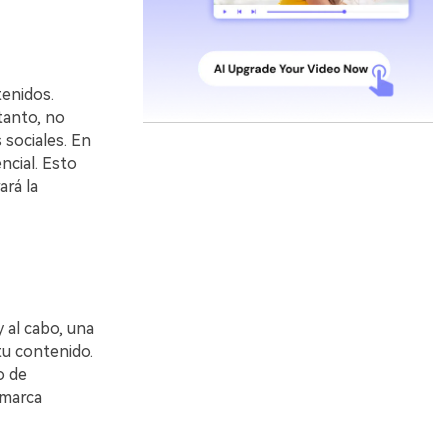
enidos.
tanto, no
 sociales. En
ncial. Esto
ará la
y al cabo, una
tu contenido.
o de
 marca