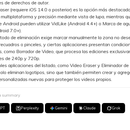
es de derechos de autor.
r (requiere iOS 14.0 o posterior) es la opción más destacada
multiplataforma y precisión mediante vista de lupa, mientras qu
e Android pueden utilizar VidLike (Android 4.4+) o Marca de ag
roid 7.0+).
do de eliminación exige marcar manualmente la zona no des
ecuadros o pinceles, y ciertas aplicaciones presentan condicio
s, como Borrador de Video, que procesa las ediciones exclusiv
nes de 240p y 720p.
s aplicaciones del listado, como Video Eraser y Eliminador d
olo eliminan logotipos, sino que también permiten crear y agre
rsonalizadas nuevas para proteger los videos propios.
 a summary
GPT
Perplexity
Gemini
Claude
Grok