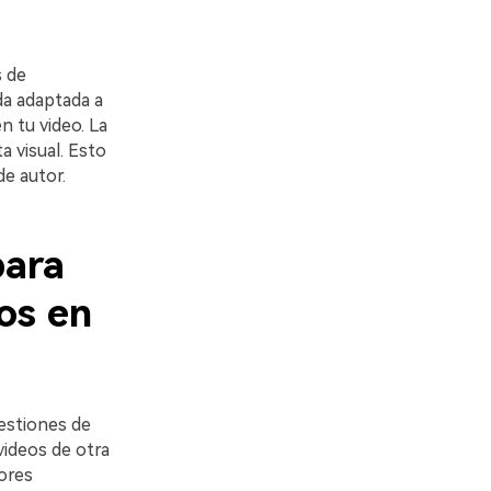
s de
da adaptada a
n tu video. La
a visual. Esto
de autor.
para
os en
estiones de
videos de otra
jores