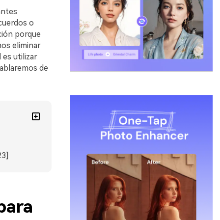
antes
ecuerdos o
ción porque
mos eliminar
es utilizar
 hablaremos de
23]
para