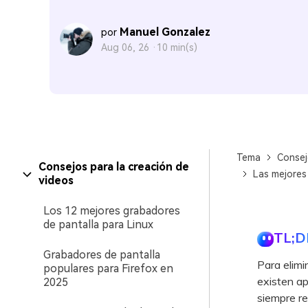
Manuel Gonzalez
por
Aug 06, 26 ·
10 min(s)
Tema
Consej
Consejos para la creación de
Las mejores 
videos
Los 12 mejores grabadores
de pantalla para Linux
TL;D
Grabadores de pantalla
Para elimi
populares para Firefox en
existen ap
2025
siempre re