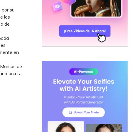
 por su
e los
ua de
eada
nes
amente en
e Marcas de
gar marcas