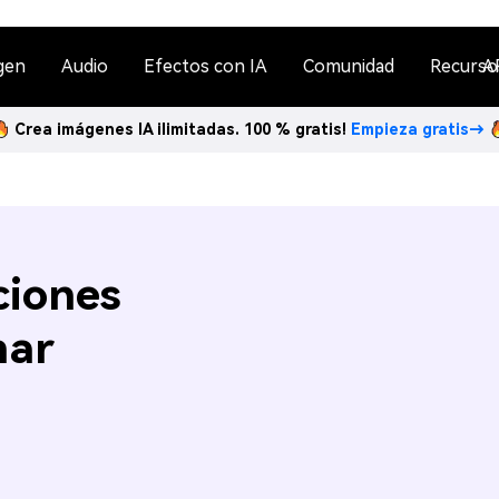
gen
Audio
Efectos con IA
Comunidad
Recurso
A
Crea imágenes IA ilimitadas. 100 % gratis!
Empieza gratis→
ciones
nar