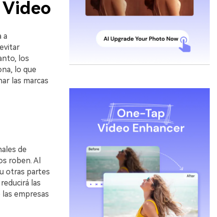
 Video
 a
evitar
anto, los
ona, lo que
nar las marcas
nales de
os roben. Al
u otras partes
reducirá las
e las empresas