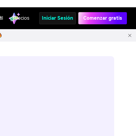
s
PI
Precios
Iniciar Sesión
Comenzar gratis