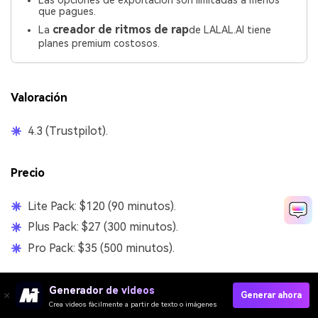
Las opciones de exportación son limitadas a menos
que pagues.
creador de ritmos de rap
La
de LALAL.AI tiene
planes premium costosos.
Valoración
4.3 (Trustpilot).
Precio
Lite Pack: $120 (90 minutos).
Plus Pack: $27 (300 minutos).
Pro Pack: $35 (500 minutos).
6.
Moises.ai
Generador de videos
Generar ahora
Crea videos fácilmente a partir de texto o imágenes