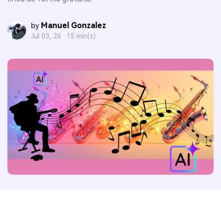
Manuel Gonzalez
by
Jul 03, 26 ·
15 min(s)