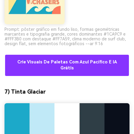
Prompt: pôster gráfico em fundo liso, formas geométricas
marcantes e tipografia grande, cores dominantes #1CA9C9 e
#FFF3B0 com destaque #FF7A59, clima moderno de surf club,
design flat, sem elementos fotográficos --ar 9:16
Crie Visuais De Paletas Com Azul Pacífico E IA
Grátis
7) Tinta Glaciar