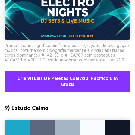
Prompt: banner gráfico em fundo escuro, layout de divulgação
musical noturna com tipografia marcante e ondas abstratas,
cores dominantes #14213D e #1CA9C9 com destaques
#FCA311 e #00FFCC, estilo moderno contrastante --ar 21:9
Crie Visuais De Paletas Com Azul Pacífico E IA
Grátis
9) Estudo Calmo