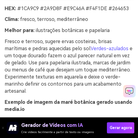
HEX:
#1CA9C9 #2A9D8F #E9C46A #F4F1DE #264653
Clima:
fresco, terroso, mediterrâneo
Melhor para:
ilustrações botânicas e papelaria
Fresco e terroso, sugere ervas costeiras, brisas
marítimas e pedras aquecidas pelo sol.
Verdes-azulados
e
um toque dourado fazem o azul parecer natural em vez
de gelado. Use para papelaria ilustrada, marcas de jardim
ou menus de café que desejam um toque mediterrâneo.
Experimente texturas em aquarela e deixe o verde-
marinho definir os contornos para um acabamento
artesanal.
Exemplo de imagem da maré botânica gerado usando
media.io
Gerador de Vídeos com IA
Gerar agora
Crie vídeos facilmente a partir de texto ou imagens