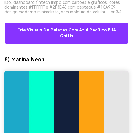
liso, dashboard fintech limpo com cartões e gráficos, cores
dominantes #FFFFFF e #2F3E46 com destaque #1CA9C9,
design moderno minimalista, sem moldura de celular --ar 3:4
Crie Visuais De Paletas Com Azul Pacífico E IA
Grátis
8) Marina Neon