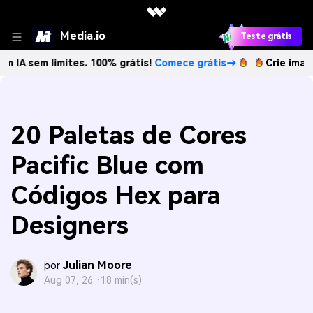
Media.io
Teste grátis
 limites. 100% grátis!
Comece grátis→
Crie imagens com I
20 Paletas de Cores
Pacific Blue com
Códigos Hex para
Designers
Julian Moore
por
Aug 07, 26 ·
18 min(s)