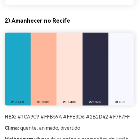
2) Amanhecer no Recife
HEX:
#1CA9C9 #FFB59A #FFE3D6 #2B2D42 #F7F7FF
Clima:
quente, animado, divertido