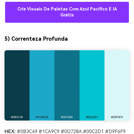
Crie Visuais De Paletas Com Azul Pacífico E IA
Grátis
5) Correnteza Profunda
HEX:
#0B3C49 #1CA9C9 #0D728A #00C2D1 #D9F6F9