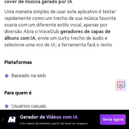
cover de música gerado por IA
.
Uma maneira simples de usar este aplicativo é testar
rapidamente como um trecho de sua música favorita
soaria com um diferente estilo vocal, apenas por
diversão. Abra o VoiceDub
geradores de capas de
álbuns com IA
, envie um curto trecho de áudio e
selecione uma voz de IA; a ferramenta fará o resto.
Plataformas
Baseado na web.
Para quem é
Usuários casuais.
Criadores de conteúdo.
Gerador de Vídeos com IA
Gerar agora
Usuários de redes sociais.
Crie vídeos facilmente a partir de texto ou imagens