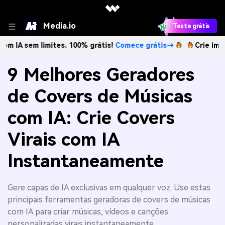
Media.io
Teste grátis
limites. 100% grátis!
Comece grátis→
Crie imagens com I
9 Melhores Geradores
de Covers de Músicas
com IA: Crie Covers
Virais com IA
Instantaneamente
Gere capas de IA exclusivas em qualquer voz. Use estas
principais ferramentas geradoras de covers de músicas
com IA para criar músicas, vídeos e canções
personalizadas virais instantaneamente.