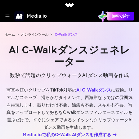
Media.io
無料で試す
ホーム
>
オンラインツール
>
C-Walkダンス
AI C-Walkダンスジェネレ
ーター
数秒で話題のクリップウォークAIダンス動画を作成
写真や短いクリップをTikTok対応の
AI C-Walkダンス
に変換。リ
アルなステップ、滑らかなタイミング、西海岸ならではの雰囲気
を再現します。振り付けは不要、編集も不要、スキルも不要。写
真をアップロードして好きなC walkダンスフィルタースタイルを
選ぶだけで、すぐにシェアできるクイックなクリップウォークAI
ダンス動画を生成します。
Media.ioで私のC-Walk AIダンスを作成する →