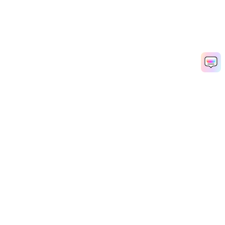
Create Your Own AI C-Walk Dance Now
Media.io Online Tools Quality Rating：
4.7 (162,357 Votes)
Popular Tools