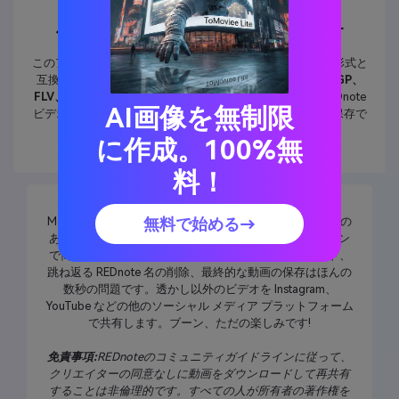
任意のビデオ形式が受け入れられます
このアプリは、次のような多数のビデオおよびオーディオ形式と
互換性があります。
MP4、MP3、MKV、MOV、WMV、3GP、
FLV、AVI、MPG、M4V、MPEG、WAV
、その他多数。REDnote
AI画像を無制限
ビデオから透かしを削除した後、REDnoteを任意の形式で保存で
きます。
メディアコンバータ
.
に作成。100%無
料！
Media.io REDnote watermark remover は、体験する価値の
無料で始める→
ある非常に直感的なインターフェイスを備えたオンライン
で簡単なプログラムです。REDnote 動画のアップロード、
跳ね返る REDnote 名の削除、最終的な動画の保存はほんの
数秒の問題です。透かし以外のビデオを Instagram、
YouTube などの他のソーシャル メディア プラットフォーム
で共有します。ブーン、ただの楽しみです!
免責事項:
REDnoteのコミュニティガイドラインに従って、
クリエイターの同意なしに動画をダウンロードして再共有
することは非倫理的です。すべての人が所有者の著作権を