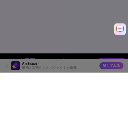
AI動画ジェネレーター
今すぐ生成
AniEraser
試してみる
テキストや画像から簡単に動画を作成
動画と写真からオブジェクトを削除
Media.io オンラインツール
品質評価:
4.8
(215,357 Votes)
AI動画ジェネレーター