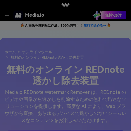
Media.io
無料で試す
AI画像を無制限に作成。100%無料！！
無料で始める→
ホーム
オンラインツール
無料のオンライン REDnote 透かし除去装置
無料のオンライン REDnote
透かし除去装置
Media.io REDnote Watermark Remover は、REDnote の
ビデオや画像から透かしを削除するための無料で迅速なソ
リューションを提供します。高度な AI により、web ブラ
ウザから直接、あらゆるデバイスで透かしのないシームレ
スなコンテンツをお楽しみいただけます。