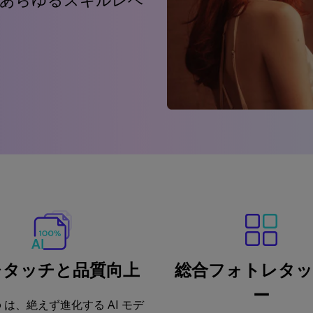
。あらゆるスキルレベ
 レタッチと品質向上
総合フォトレタ
ー
.io は、絶えず進化する AI モデ