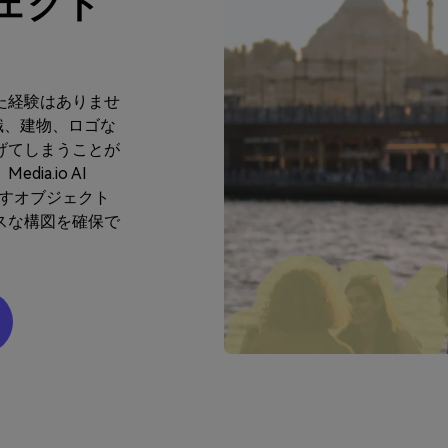
ェクト
た経験はありませ
識、建物、ロゴな
げてしまうことが
a.io AI
散らすオブジェクト
スな構図を確保で