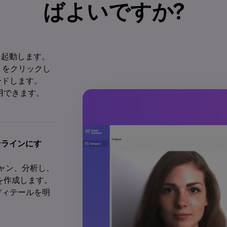
ばよいですか?
er を起動します。
) をクリックし
ードします。
使用できます。
オンラインにす
キャン、分析し、
を作成します。
ディテールを明