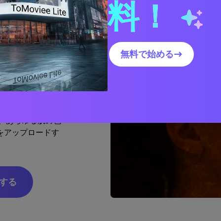
料！
レート
無料で始める→
st などの人気のリッチ
いポートレート写
ucher 以外を探す
低さなど、この写
、あらゆる肌の色
をアップロードす
。
する