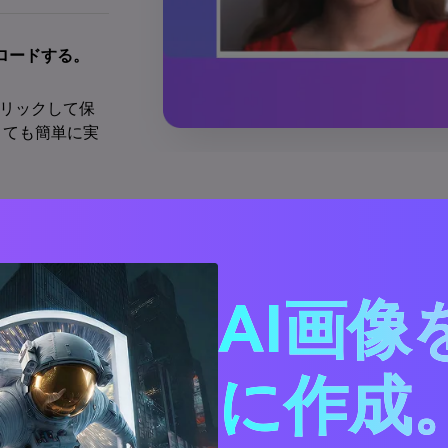
ンロードする。
、
クリックして保
とても簡単に実
今すぐ写真をレタッチする
AI画像
に作成。