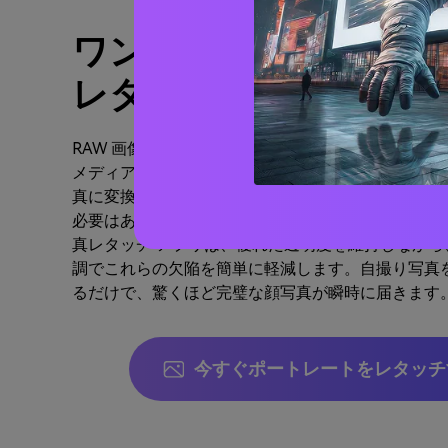
ワンクリック顔ポート
レタッチャー
RAW 画像を、Facebook、Instagram、Pintere
メディア プラットフォームで視聴者を魅了する美し
真に変換したいと考えていますか? Media.io AI Reto
必要はありません。シミ、小じわ、しわ、透明度の
真レタッチ アプリは、優れた透明度を維持しながら
調でこれらの欠陥を簡単に軽減します。自撮り写真
るだけで、驚くほど完璧な顔写真が瞬時に届きます
今すぐポートレートをレタッチ