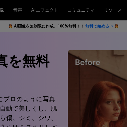
像
音声
AIエフェクト
コミュニティ
リソース
AI画像を無制限に作成。100%無料！！
無料で始める→
真を無料
ンでプロのように写真
自動で美しくし、肌
ら傷、シミ、シワ、