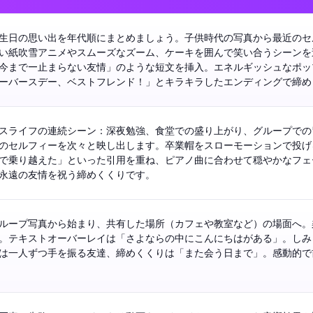
生日の思い出を年代順にまとめましょう。子供時代の写真から最近のセ
い紙吹雪アニメやスムーズなズーム、ケーキを囲んで笑い合うシーンを
今まで—止まらない友情」のような短文を挿入。エネルギッシュなポッ
ーバースデー、ベストフレンド！」とキラキラしたエンディングで締め
スライフの連続シーン：深夜勉強、食堂での盛り上がり、グループでの
のセルフィーを次々と映し出します。卒業帽をスローモーションで投げ
で乗り越えた」といった引用を重ね、ピアノ曲に合わせて穏やかなフェ
永遠の友情を祝う締めくくりです。
ループ写真から始まり、共有した場所（カフェや教室など）の場面へ。
。テキストオーバーレイは「さよならの中にこんにちはがある」。しみ
は一人ずつ手を振る友達、締めくくりは「また会う日まで」。感動的で