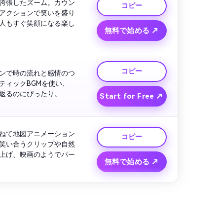
誇張したズーム。カウン
コピー
アクションで笑いを盛り
人もすぐ笑顔になる楽し
無料で始める ↗
コピー
ンで時の流れと感情のつ
ティックBGMを使い、
返るのにぴったり。
Start for Free ↗
ねて地図アニメーション
コピー
笑い合うクリップや自然
上げ、映画のようでパー
無料で始める ↗