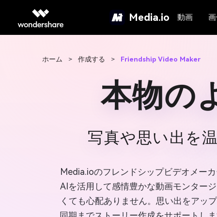
Media.io
動画
画
ホーム
>
作成する
>
Friendship Video Maker
本物の
写真や思い出を温
Media.ioのフレンドシップビデオ
AIを活用して感情豊かな動画モンター
くても心配ありません。思い出をアップロ
同期までストーリー作成をサポートしま