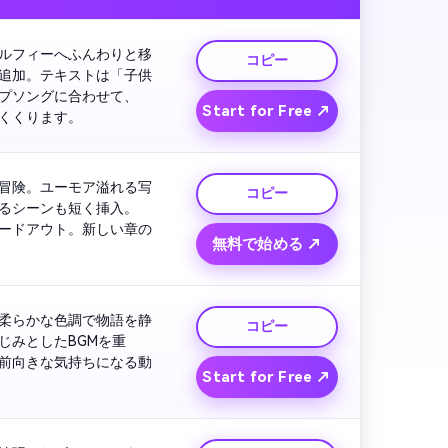
ルフィーへふんわりと移
コピー
追加。テキストは「子供
プソングに合わせて、
Start for Free ↗
くくります。
冒険。ユーモア溢れる写
コピー
るシーンも短く挿入。
ードアウト。新しい章の
無料で始める ↗
柔らかな色調で物語を静
コピー
じみとしたBGMを重
前向きな気持ちになる動
Start for Free ↗