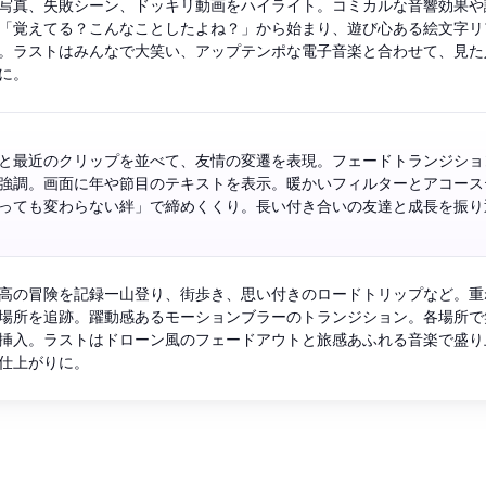
写真、失敗シーン、ドッキリ動画をハイライト。コミカルな音響効果や
「覚えてる？こんなことしたよね？」から始まり、遊び心ある絵文字リ
。ラストはみんなで大笑い、アップテンポな電子音楽と合わせて、見た
に。
と最近のクリップを並べて、友情の変遷を表現。フェードトランジショ
強調。画面に年や節目のテキストを表示。暖かいフィルターとアコース
っても変わらない絆」で締めくくり。長い付き合いの友達と成長を振り
高の冒険を記録—山登り、街歩き、思い付きのロードトリップなど。重
場所を追跡。躍動感あるモーションブラーのトランジション。各場所で
挿入。ラストはドローン風のフェードアウトと旅感あふれる音楽で盛り
仕上がりに。