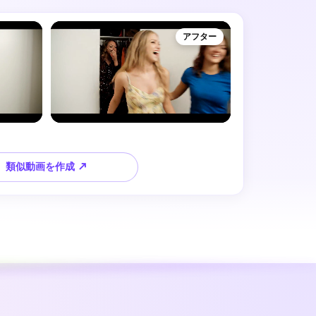
アフター
類似動画を作成 ↗