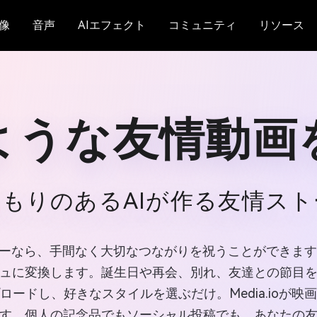
像
音声
AIエフェクト
コミュニティ
リソース
ような友情動画
もりのあるAIが作る友情ス
メーカーなら、手間なく大切なつながりを祝うことができ
ジュに変換します。誕生日や再会、別れ、友達との節目
ードし、好きなスタイルを選ぶだけ。Media.ioが
す。個人の記念品でもソーシャル投稿でも、あなたの