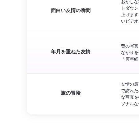
おかしな
トダウン
面白い友情の瞬間
上げます
いビデオ
昔の写真
年月を重ねた友情
ながりを
「何年経
友情の最
で訪れた
旅の冒険
な写真を
ソナルな