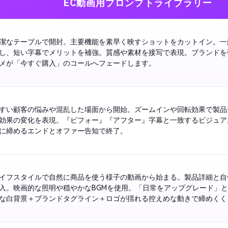
EC動画用プロンプトライブラリー
潔なテーブルで開封。主要機能を素早く映すショットをカットイン。一
し、短い字幕でメリットを補強。質感や素材を接写で表現。ブランドを
メが「今すぐ購入」のコールへフェードします。
すい顧客の悩みや混乱した場面から開始。ズームインや回転効果で製品
効果の変化を表現。『ビフォー』『アフター』字幕と一致するビジュア
に締めるエンドとオファー告知で終了。
イフスタイルで自然に商品を使う様子の動画から始まる。製品詳細と自
入。映画的な照明や穏やかなBGMを使用。「日常をアップグレード」
な白背景＋ブランドタグライン＋ロゴが揺れる控えめな動きで締めくく