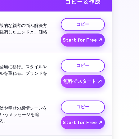
コピー＆作成
コピー
般的な顧客の悩み解決方
強調したエンドと、価格
Start for Free ↗
コピー
登場に移行。スタイルや
ルを重ねる。ブランドを
無料でスタート ↗
コピー
信や幸せの感情シーンを
というメッセージを追
る。
Start for Free ↗