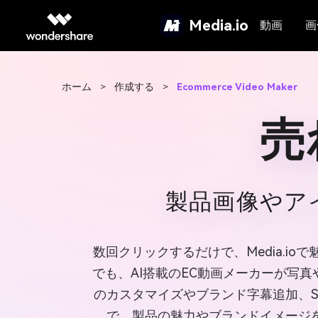
Media.io
動画
画
ホーム
>
作成する
>
Ecommerce Video Maker
売
製品画像やア
数回クリックするだけで、Media.i
でも、AI搭載のEC動画メーカーが写
のカスタマイズやブランド字幕追加、
で、製品の魅力やブランドイメージ