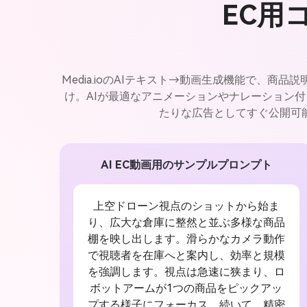
EC用
Media.ioのAIテキスト→動画生成機能で
け。AIが最適なアニメーションやナレーション
たりな広告としてすぐ公開可
AI EC動画用のサンプルプロンプト
上空ドローン視点のショットから始ま
り、広大な倉庫に整然と並ぶ多様な商品
棚を映し出します。滑らかなカメラ動作
で視聴者を在庫へと案内し、効率と規模
を強調します。視点は急速に狭まり、ロ
ボットアームが1つの商品をピックアッ
プする様子にフォーカス。続いて、精密