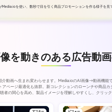
Media.ioを使い、数秒で目を引く商品プロモーションを作る様子を
画像を動きのある広告動画
動画へ生まれ変わらせます。Media.ioのAI画像→動画機
ストアページ最適化も抜群。新コレクションのローンチや商品カ
聴者の関心を高め、製品イメージを理解しやすくし、クリック
アフター
ビフォー