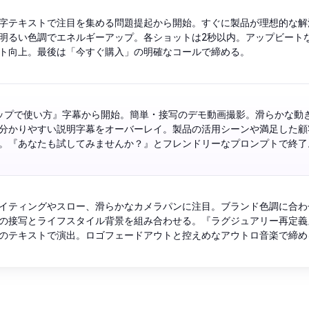
字テキストで注目を集める問題提起から開始。すぐに製品が理想的な解
明るい色調でエネルギーアップ。各ショットは2秒以内。アップビート
ト向上。最後は「今すぐ購入」の明確なコールで締める。
ップで使い方』字幕から開始。簡単・接写のデモ動画撮影。滑らかな動
分かりやすい説明字幕をオーバーレイ。製品の活用シーンや満足した顧
。『あなたも試してみませんか？』とフレンドリーなプロンプトで終了
イティングやスロー、滑らかなカメラパンに注目。ブランド色調に合わ
の接写とライフスタイル背景を組み合わせる。『ラグジュアリー再定義
のテキストで演出。ロゴフェードアウトと控えめなアウトロ音楽で締め