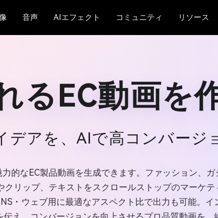
像
音声
AIエフェクト
コミュニティ
リソース
れるEC動画を
イデアを、AIで高コンバージ
oで魅力的なEC製品動画を生成できます。ファッション
真やクリップ、テキストをスクロールストップのマーケ
SNS・ウェブ用に最適なアスペクト比で出力も可能。イ
を伝え、コンバージョンを向上させるプロ品質動画を、