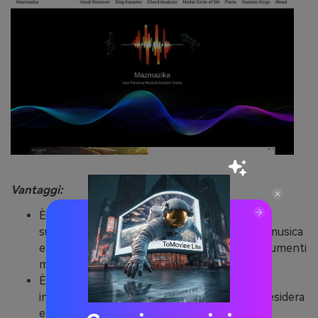
Vantaggi:
È dotato di un'influente tecnologia basata
sull'intelligenza artificiale che comprende la musica
e separa sapientemente le voci dagli altri strumenti
musicali.
È possibile scaricare i file in formato MP3 e
incollare un link al brano di YouTube che si desidera
estrarre.