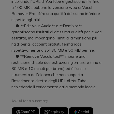
incollando l'URL di YouTube e gestiscono file fino
a 100 MB, sebbene la versione web di Vocal
Remover Pro offra una qualità del suono inferiore
rispetto agli altri.
● **Edit your Audio** e **Demixor**
garantiscono risultati di altissima qualità per le voci
estratte, ma impongono i limiti di dimensione più
rigidi per gli account gratuiti, fermandosi
rispettivamente a soli 30 MB e 50 MB per file.
● **Remove Vocals tool** impone una
restrizione di sole due estrazioni giornaliere (fino a
80 MB e 10 minuti per brano) ed è l'unico
strumento dell'elenco che non supporta
l'inserimento diretto degli URL di YouTube,
richiedendo il caricamento dalla memoria locale.
Ask AI for a summary
ChatGPT
Perplexity
Gemini