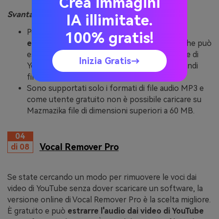
Crea immagini
Svantaggi:
IA illimitate.
Possono essere necessari diversi minuti per
100% gratis!
estrarre l'audio da un video di YouTube
, il che può
essere più lento rispetto ad altri rimuovi voce di
Inizia Gratis→
YouTube, che elaborano l'audio in pochi secondi
fino a un minuto.
Sono supportati solo i formati di file audio MP3 e
come utente gratuito non è possibile caricare su
Mazmazika file di dimensioni superiori a 60 MB.
04
Vocal Remover Pro
di 08
Se state cercando un modo per rimuovere le voci dai
video di YouTube senza dover scaricare un software, la
versione online di Vocal Remover Pro è la scelta migliore.
È gratuito e può
estrarre l'audio dai video di YouTube