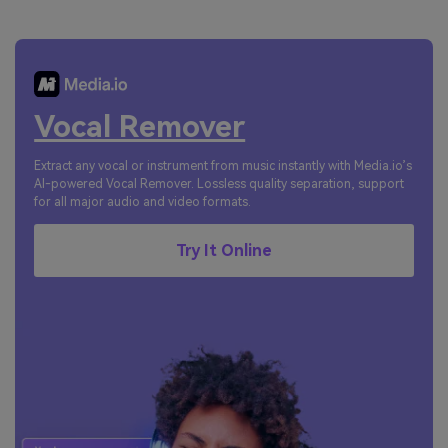
Vocal Remover
Extract any vocal or instrument from music instantly with Media.io’s
AI-powered Vocal Remover. Lossless quality separation, support
for all major audio and video formats.
Try It Online