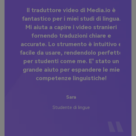
on
Il traduttore video di Media.io è
e
fantastico per i miei studi di lingua.
ca
Mi aiuta a capire i video stranieri
d
fornendo traduzioni chiare e
se
 e
accurate. Lo strumento è intuitivo e
li
facile da usare, rendendolo perfetto
l
per studenti come me. E' stato un
la
grande aiuto per espandere le mie
competenze linguistiche!
Sara
Studente di lingue