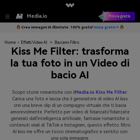
Media.io
Prova gratis
Crea immagini IA illimitate. 100% gratis!
Inizia gratis→
Home
›
Effetti Video AI
>
Baciami Filtro
Kiss Me Filter: trasforma
la tua foto in un Video di
bacio AI
Scopri storie romantiche con il
Media.io Kiss Me Filter
.
Carica una foto e lascia che il generatore di video AI kiss
crei una breve clip di un compagno virtuale che ti bacia
amorevolmente. Perfetto per video di fidanzati/fidanzate
generati dall'intelligenza artificiale, fantasie romantiche o
contenuti virali di TikTok e Instagram, questo effetto filtro
AI kiss me offre un tocco cinematografico e sentito con
una sola immagine.