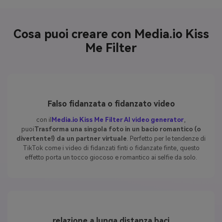
Cosa puoi creare con Media.io Kiss
Me Filter
Falso fidanzata o fidanzato video
con il
Media.io Kiss Me Filter AI video generator
,
puoi
Trasforma una singola foto in un bacio romantico (o
divertente!) da un partner virtuale
. Perfetto per le tendenze di
TikTok come i video di fidanzati finti o fidanzate finte, questo
effetto porta un tocco giocoso e romantico ai selfie da solo.
relazione a lunga distanza baci