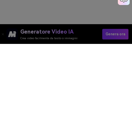
Generatore Video IA
Genera ora
Crea video facilmente da testo o immagini
Media.io Online Tools Quality Rating：
4.7 (162,357 Votes)
Generatore Video AI
Generatore Immagini AI