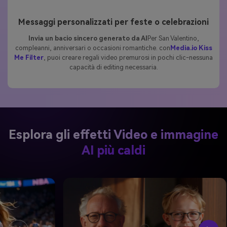
Messaggi personalizzati per feste o celebrazioni
Invia un bacio sincero generato da AI
Per San Valentino,
compleanni, anniversari o occasioni romantiche. con
Media.io Kiss
Me Filter
, puoi creare regali video premurosi in pochi clic-nessuna
capacità di editing necessaria.
Esplora gli effetti Video e immagine
AI più caldi