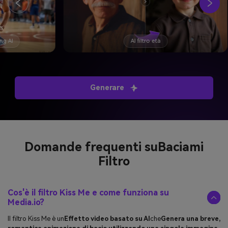
AI filtro età
Generare
Domande frequenti su
Baciami
Filtro
Cos'è il filtro Kiss Me e come funziona su
Media.io?
Il filtro Kiss Me è un
Effetto video basato su AI
che
Genera una breve,