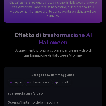
Clicca "
generare
E guarda la tua visione di Halloween prendere
vita. Anteprima, modifica se necessario, quindi scarica il tuo
video, senza filigrane e pronto per spaventare o deliziare il tuo
pubblico.
Effetto di trasformazione AI
Halloween
Suggerimenti pronti a copiare per creare video di
trasformazione di Halloween AI online.
Strega rosa fiammeggiante
magico
Fantasia oscura
pipistrelli
sceneggiatura Video
Scena:
All'interno della macchina