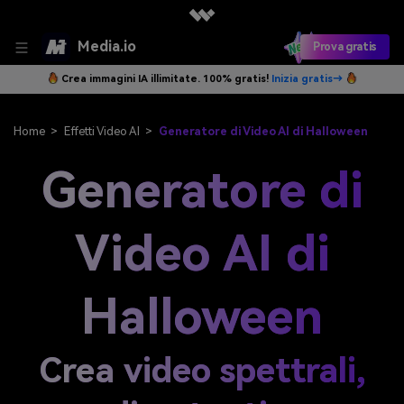
Media.io
Prova gratis
Crea immagini IA illimitate. 100% gratis!
Inizia gratis→
Home
>
Effetti Video AI
>
Generatore di Video AI di Halloween
Generatore di
Video AI di
Halloween
Crea video spettrali,