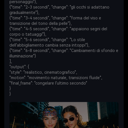
personaggio"},
{"time": "2-3 secondi", "change": "gli occhi si adattano
gradualmente"},
{"time": "3-4 secondi", "change": "forma del viso e
transizione del tono della pelle"},
{"time": "4-5 secondi", "change": "appaiono segni del
corpo o tatuaggi"},
{"time": "5-6 secondi", "change": "Lo stile
dell'abbigliamento cambia senza intoppi"},
{"time": "6-8 secondi", "change": "Cambiamenti di sfondo e
illuminazione"}
],
"output": {
"style": "realistico, cinematografico",
"motion": "movimento naturale, transizioni fluide",
"final_frame": "congelare l'ultimo secondo"
}
}