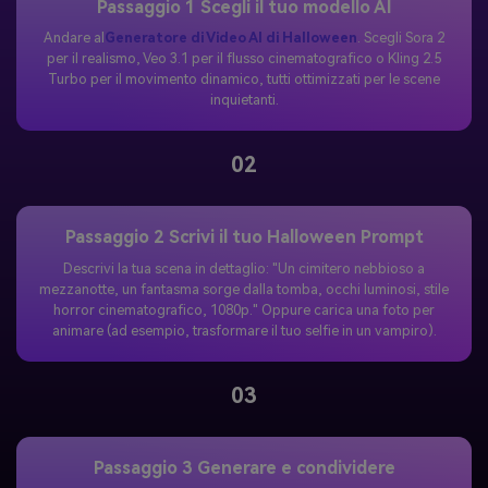
Passaggio 1 Scegli il tuo modello AI
Andare al
Generatore di Video AI di Halloween
. Scegli Sora 2
per il realismo, Veo 3.1 per il flusso cinematografico o Kling 2.5
Turbo per il movimento dinamico, tutti ottimizzati per le scene
inquietanti.
02
Passaggio 2 Scrivi il tuo Halloween Prompt
Descrivi la tua scena in dettaglio: "Un cimitero nebbioso a
mezzanotte, un fantasma sorge dalla tomba, occhi luminosi, stile
horror cinematografico, 1080p." Oppure carica una foto per
animare (ad esempio, trasformare il tuo selfie in un vampiro).
03
Passaggio 3 Generare e condividere