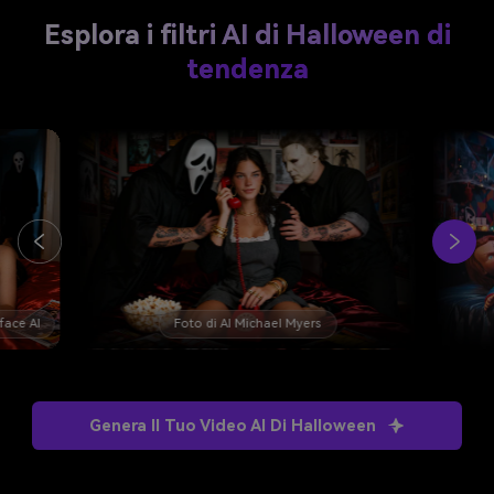
Esplora i filtri AI di Halloween di
tendenza
AI Freddy Krueger Foto
Filtro 
Genera Il Tuo Video AI Di Halloween