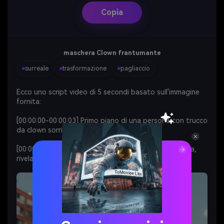
Copia
maschera Clown frantumante
surreale
trasformazione
pagliaccio
Ecco uno script video di 5 secondi basato sull'immagine
fornita:
[00:00:00-00:00:03] Primo piano di una persona con trucco
da clown sorridente.
[00:00:03-00:00:05] La vernice si spezza e cade a terra,
rivelando sotto un volto sorpreso e normale.