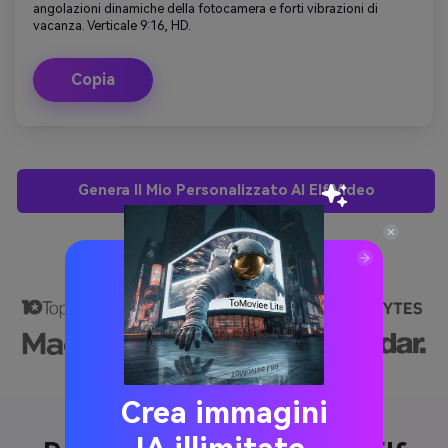
angolazioni dinamiche della fotocamera e forti vibrazioni di
vacanza. Verticale 9:16, HD.
Copia
Genera Il Mio Personalizzato AI Elf Video
Crea immagini