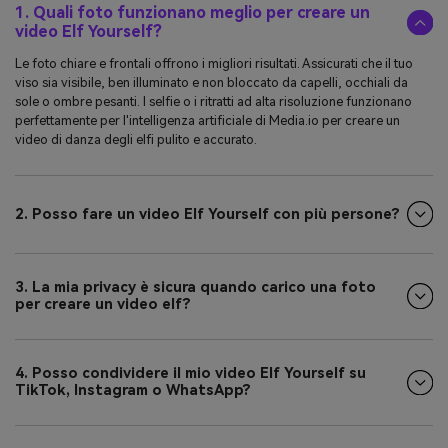
1. Quali foto funzionano meglio per creare un
video Elf Yourself?
Le foto chiare e frontali offrono i migliori risultati. Assicurati che il tuo
viso sia visibile, ben illuminato e non bloccato da capelli, occhiali da
sole o ombre pesanti. I selfie o i ritratti ad alta risoluzione funzionano
perfettamente per l'intelligenza artificiale di Media.io per creare un
video di danza degli elfi pulito e accurato.
2. Posso fare un video Elf Yourself con più persone?
3. La mia privacy è sicura quando carico una foto
per creare un video elf?
4. Posso condividere il mio video Elf Yourself su
TikTok, Instagram o WhatsApp?