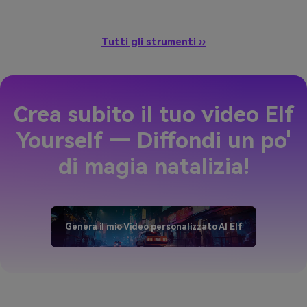
Tutti gli strumenti ››
Crea subito il tuo video Elf
Yourself — Diffondi un po'
di magia natalizia!
Genera il mio Video personalizzato AI Elf