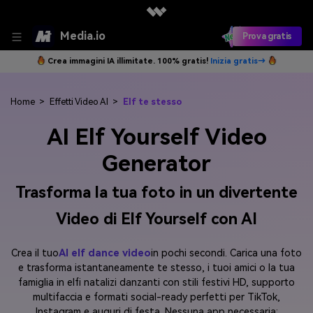
Media.io
Prova gratis
Crea immagini IA illimitate. 100% gratis!
Inizia gratis→
Home
>
Effetti Video AI
>
Elf te stesso
AI Elf Yourself Video
Generator
Trasforma la tua foto in un divertente
Video di Elf Yourself con AI
Crea il tuo
AI elf dance video
in pochi secondi. Carica una foto
e trasforma istantaneamente te stesso, i tuoi amici o la tua
famiglia in elfi natalizi danzanti con stili festivi HD, supporto
multifaccia e formati social-ready perfetti per TikTok,
Instagram e auguri di festa. Nessuna app necessaria: