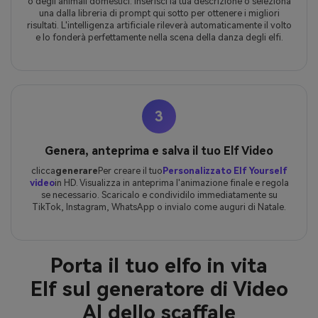
o degli animali domestici. Inserisci la tua descrizione o seleziona
una dalla libreria di prompt qui sotto per ottenere i migliori
risultati. L'intelligenza artificiale rileverà automaticamente il volto
e lo fonderà perfettamente nella scena della danza degli elfi.
3
Genera, anteprima e salva il tuo Elf Video
clicca
generare
Per creare il tuo
Personalizzato Elf Yourself
video
in HD. Visualizza in anteprima l'animazione finale e regola
se necessario. Scaricalo e condividilo immediatamente su
TikTok, Instagram, WhatsApp o invialo come auguri di Natale.
Porta il tuo elfo in vita
Elf sul generatore di Video
AI dello scaffale