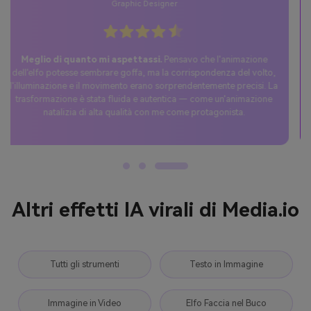
Utente Casuale
Sorpresa perfetta per TikTok.
Ho provato il trend del video
elfo IA usando Media.io e l'ho pubblicato su TikTok. Le reazioni
sono state pazzesche — la gente ha adorato la versione elfo
danzante di me, e il video è diventato subito virale nel mio feed
natalizio.
Altri effetti IA virali di Media.io
Tutti gli strumenti
Testo in Immagine
Immagine in Video
Elfo Faccia nel Buco