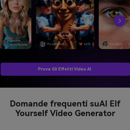
izzaWizard
4,815
FrostByte
3,092
SwiftEdge
Prova Gli Effetti Video AI
Domande frequenti su
AI Elf
Yourself Video Generator