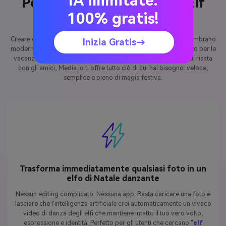
IA illimitate.
Perché fare il tuo Video Elf
100% gratis!
Yourself con Media.io
Creare divertimento, personalizzato
Elf Yourself Video
che sembrano
Inizia Gratis→
moderni, HD e pronti per la condivisione. Che tu voglia un saluto per le
vacanze in famiglia, una clip virale su TikTok o un momento di risata
con gli amici, Media.io ti offre tutto ciò di cui hai bisogno: veloce,
semplice e pieno di magia festiva.
Trasforma immediatamente qualsiasi foto in un
elfo di Natale danzante
Nessun editing complicato. Nessuna app. Basta caricare una foto e
lasciare che l'intelligenza artificiale crei automaticamente un vivace
video di danza degli elfi che mantiene intatto il tuo vero volto,
espressione e identità. Perfetto per gli utenti che cercano "
elf