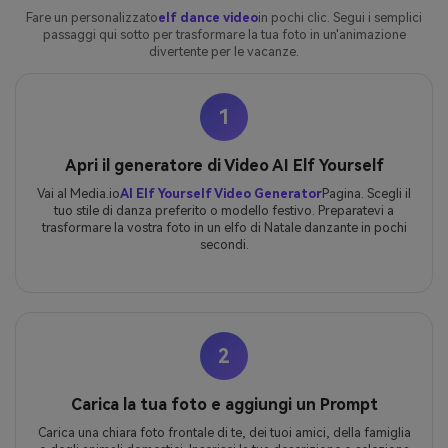
Fare un personalizzato
elf dance video
in pochi clic. Segui i semplici
passaggi qui sotto per trasformare la tua foto in un'animazione
divertente per le vacanze.
1
Apri il generatore di Video AI Elf Yourself
Vai al Media.io
AI Elf Yourself Video Generator
Pagina. Scegli il
tuo stile di danza preferito o modello festivo. Preparatevi a
trasformare la vostra foto in un elfo di Natale danzante in pochi
secondi.
2
Carica la tua foto e aggiungi un Prompt
Carica una chiara foto frontale di te, dei tuoi amici, della famiglia