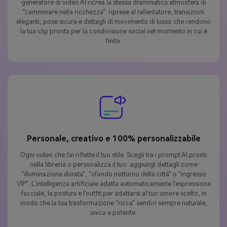
generatore di video AI ricrea la stessa drammatica atmosfera di
"camminare nella ricchezza": riprese al rallentatore, transizioni
eleganti, pose sicure e dettagli di movimento di lusso che rendono
la tua clip pronta per la condivisione social nel momento in cui è
finita.
Personale, creativo e 100% personalizzabile
Ogni video che fai riflette il tuo stile. Scegli tra i prompt AI pronti
nella libreria o personalizza il tuo: aggiungi dettagli come
"illuminazione dorata", "sfondo notturno della città" o "ingresso
VIP". L'intelligenza artificiale adatta automaticamente l'espressione
facciale, la postura e l'outfit per adattarsi al tuo umore scelto, in
modo che la tua trasformazione "ricca" sembri sempre naturale,
unica e potente.