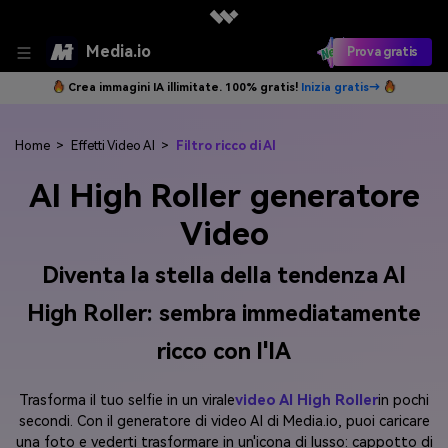
Media.io
Prova gratis
Crea immagini IA illimitate. 100% gratis!
Inizia gratis→
Home
>
Effetti Video AI
>
Filtro ricco di AI
AI High Roller generatore
Video
Diventa la stella della tendenza AI
High Roller: sembra immediatamente
ricco con l'IA
Trasforma il tuo selfie in un virale
video AI High Roller
in pochi
secondi. Con il generatore di video AI di Media.io, puoi caricare
una foto e vederti trasformare in un'icona di lusso: cappotto di