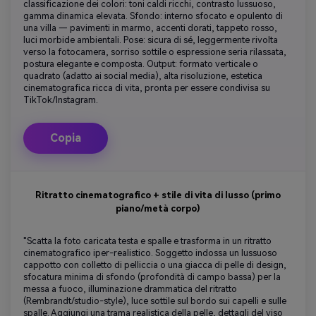
classificazione dei colori: toni caldi ricchi, contrasto lussuoso,
gamma dinamica elevata. Sfondo: interno sfocato e opulento di
una villa — pavimenti in marmo, accenti dorati, tappeto rosso,
luci morbide ambientali. Pose: sicura di sé, leggermente rivolta
verso la fotocamera, sorriso sottile o espressione seria rilassata,
postura elegante e composta. Output: formato verticale o
quadrato (adatto ai social media), alta risoluzione, estetica
cinematografica ricca di vita, pronta per essere condivisa su
TikTok/Instagram.
Copia
Ritratto cinematografico + stile di vita di lusso (primo
piano/metà corpo)
"Scatta la foto caricata testa e spalle e trasforma in un ritratto
cinematografico iper-realistico. Soggetto indossa un lussuoso
cappotto con colletto di pelliccia o una giacca di pelle di design,
sfocatura minima di sfondo (profondità di campo bassa) per la
messa a fuoco, illuminazione drammatica del ritratto
(Rembrandt/studio-style), luce sottile sul bordo sui capelli e sulle
spalle. Aggiungi una trama realistica della pelle, dettagli del viso