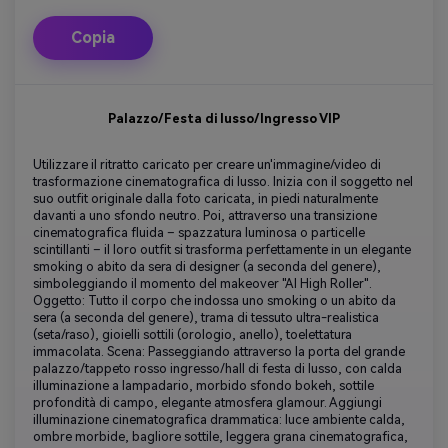
Copia
Palazzo/Festa di lusso/Ingresso VIP
Utilizzare il ritratto caricato per creare un'immagine/video di
trasformazione cinematografica di lusso. Inizia con il soggetto nel
suo outfit originale dalla foto caricata, in piedi naturalmente
davanti a uno sfondo neutro. Poi, attraverso una transizione
cinematografica fluida – spazzatura luminosa o particelle
scintillanti – il loro outfit si trasforma perfettamente in un elegante
smoking o abito da sera di designer (a seconda del genere),
simboleggiando il momento del makeover "AI High Roller".
Oggetto: Tutto il corpo che indossa uno smoking o un abito da
sera (a seconda del genere), trama di tessuto ultra-realistica
(seta/raso), gioielli sottili (orologio, anello), toelettatura
immacolata. Scena: Passeggiando attraverso la porta del grande
palazzo/tappeto rosso ingresso/hall di festa di lusso, con calda
illuminazione a lampadario, morbido sfondo bokeh, sottile
profondità di campo, elegante atmosfera glamour. Aggiungi
illuminazione cinematografica drammatica: luce ambiente calda,
ombre morbide, bagliore sottile, leggera grana cinematografica,