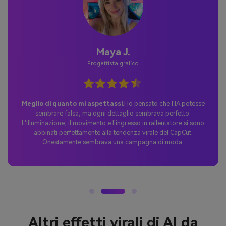
Giordania P.
Utente occasionale
Perfetta sorpresa TikTok.
Mi sono unito alla tendenza AI High
Roller utilizzando un prompt di Media.io e I risultati sono esplosi
rapidamente. Le persone amavano l'atmosfera della vita ricca e
non potevano credere che ce l'avessi fatta con una sola foto. Il
post è diventato virale in poche ore.
Altri effetti virali di AI da