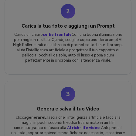
2
Carica la tua foto e aggiungi un Prompt
Carica un chiaro
selfie frontale
Con una buona illuminazione
per i migliori risultati. Quindi, scegli o copia uno dei prompt AI
High Roller curati dalla libreria di prompt sottostante. Il prompt
aiuta l'intelligenza artificiale a progettare il tuo cappotto di
pelliccia, occhiali da sole, auto di lusso e posa sicura
perfettamente in sincronia con la tendenza virale.
3
Genera e salva il tuo Video
clicca
generare
E lascia che l'intelligenza artificiale faccia la
magia: in pochi secondi ti vedrai trasformato in un film
cinematografico di fascia alta.
AI rich-life video
. Anteprima il
risultato, apportare piccole modifiche se necessario, e scaricare