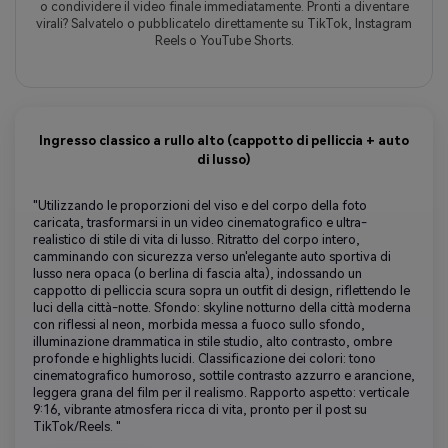
o condividere il video finale immediatamente. Pronti a diventare
virali? Salvatelo o pubblicatelo direttamente su TikTok, Instagram
Reels o YouTube Shorts.
Ingresso classico a rullo alto (cappotto di pelliccia + auto
di lusso)
"Utilizzando le proporzioni del viso e del corpo della foto
caricata, trasformarsi in un video cinematografico e ultra-
realistico di stile di vita di lusso. Ritratto del corpo intero,
camminando con sicurezza verso un'elegante auto sportiva di
lusso nera opaca (o berlina di fascia alta), indossando un
cappotto di pelliccia scura sopra un outfit di design, riflettendo le
luci della città-notte. Sfondo: skyline notturno della città moderna
con riflessi al neon, morbida messa a fuoco sullo sfondo,
illuminazione drammatica in stile studio, alto contrasto, ombre
profonde e highlights lucidi. Classificazione dei colori: tono
cinematografico humoroso, sottile contrasto azzurro e arancione,
leggera grana del film per il realismo. Rapporto aspetto: verticale
9:16, vibrante atmosfera ricca di vita, pronto per il post su
TikTok/Reels. "