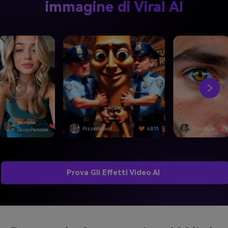
immagine di Viral AI
izzaWizard
4,815
FrostByte
3,092
SwiftEdge
Prova Gli Effetti Video AI