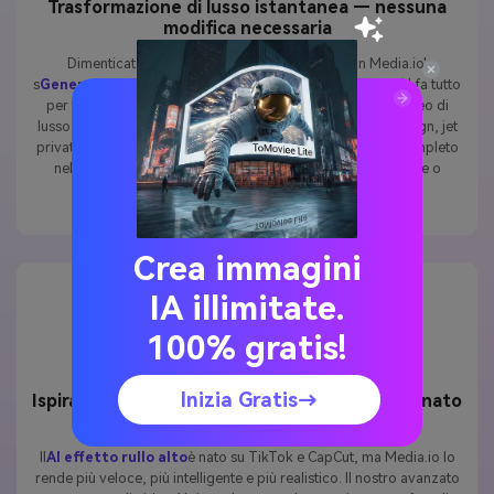
Trasformazione di lusso istantanea — nessuna
modifica necessaria
Dimenticate gli strumenti video complicati. con Media.io'
s
Generatore ad alto rullo AI
Basta caricare un selfie e l'AI fa tutto
per te. In pochi secondi, la tua normale foto diventa un video di
lusso cinematografico: cappotto di pelliccia, tonalità di design, jet
privato e tutto il resto. È come avere uno studio creativo completo
nel tuo browser, senza toccare una singola linea temporale o
cursore di effetti.
Crea immagini
IA illimitate.
100% gratis!
Inizia Gratis→
Ispirato alla tendenza virale CapCut, perfezionato
dall'AI
Il
AI effetto rullo alto
è nato su TikTok e CapCut, ma Media.io lo
rende più veloce, più intelligente e più realistico. Il nostro avanzato