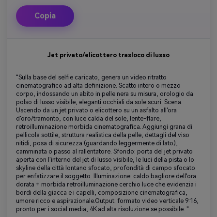
Copia
Jet privato/elicottero trasloco di lusso
"Sulla base del selfie caricato, genera un video ritratto
cinematografico ad alta definizione. Scatto intero o mezzo
corpo, indossando un abito in pelle nera su misura, orologio da
polso di lusso visibile, eleganti occhiali da sole scuri. Scena:
Uscendo da un jet privato o elicottero su un asfalto all'ora
d'oro/tramonto, con luce calda del sole, lente-flare,
retroilluminazione morbida cinematografica. Aggiungi grana di
pellicola sottile, struttura realistica della pelle, dettagli del viso
nitidi, posa di sicurezza (guardando leggermente di lato),
camminata o passo al rallentatore. Sfondo: porta del jet privato
aperta con l'interno del jet di lusso visibile, le luci della pista o lo
skyline della città lontano sfocato, profondità di campo sfocato
per enfatizzare il soggetto. Illuminazione: caldo bagliore dell'ora
dorata + morbida retroilluminazione cerchio luce che evidenzia i
bordi della giacca e i capelli, composizione cinematografica,
umore ricco e aspirazionale.Output: formato video verticale 9:16,
pronto per i social media, 4K ad alta risoluzione se possibile. "